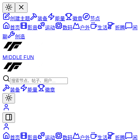
创建主题
装备
能量
徽章
节点
首页
影音
运动
数码
户外
生活
折腾
闲
聊
创造
MIDDLE FUN
装备
能量
徽章
首页
影音
运动
数码
户外
生活
折腾
闲