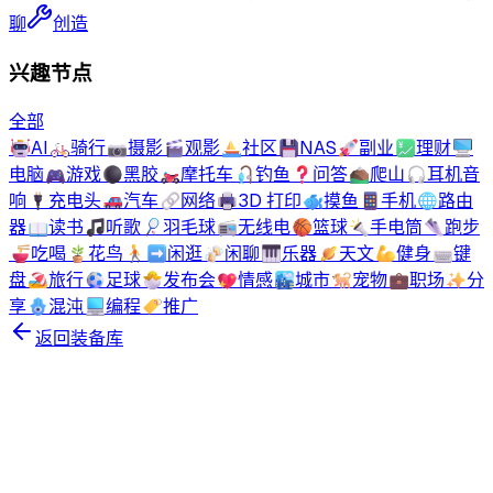
聊
创造
兴趣节点
全部
🤖
AI
🚲
骑行
📷
摄影
🎬
观影
⛵
社区
💾
NAS
🚀
副业
💹
理财
🖥️
电脑
🎮
游戏
⚫
黑胶
🏍️
摩托车
🎣
钓鱼
❓
问答
⛰️
爬山
🎧
耳机音
响
🔌
充电头
🚗
汽车
🔗
网络
🖨️
3D 打印
🐟
摸鱼
📱
手机
🌐
路由
器
📖
读书
🎵
听歌
🏸
羽毛球
📻
无线电
🏀
篮球
🔦
手电筒
👟
跑步
🍜
吃喝
🪴
花鸟
🚶‍➡️
闲逛
🍻
闲聊
🎹
乐器
🪐
天文
💪
健身
⌨️
键
盘
🏖️
旅行
⚽
足球
🐣
发布会
💖
情感
🏙️
城市
🐕
宠物
💼
职场
✨
分
享
🪬
混沌
💻
编程
🏷️
推广
返回装备库