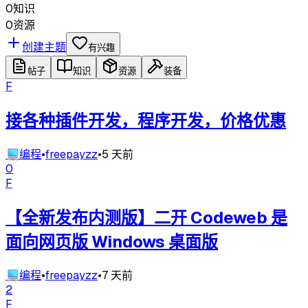
0
知识
0
资源
创建主题
有兴趣
帖子
知识
资源
装备
F
接各种插件开发，程序开发，价格优惠
💻
编程
•
freepayzz
•
5 天前
0
F
【全新发布内测版】二开 Codeweb 是
面向网页版 Windows 桌面版
💻
编程
•
freepayzz
•
7 天前
2
F