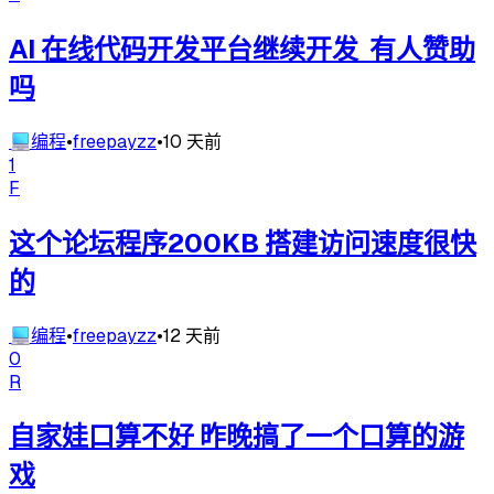
AI 在线代码开发平台继续开发 有人赞助
吗
💻
编程
•
freepayzz
•
10 天前
1
F
这个论坛程序200KB 搭建访问速度很快
的
💻
编程
•
freepayzz
•
12 天前
0
R
自家娃口算不好 昨晚搞了一个口算的游
戏