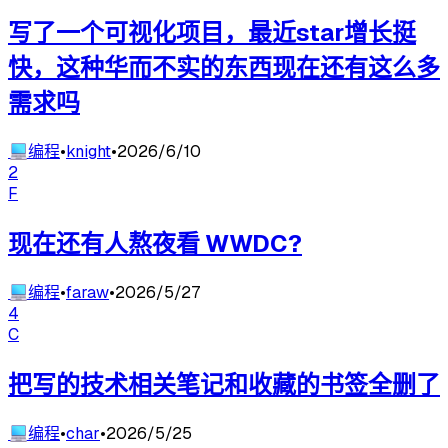
写了一个可视化项目，最近star增长挺
快，这种华而不实的东西现在还有这么多
需求吗
💻
编程
•
knight
•
2026/6/10
2
F
现在还有人熬夜看 WWDC?
💻
编程
•
faraw
•
2026/5/27
4
C
把写的技术相关笔记和收藏的书签全删了
💻
编程
•
char
•
2026/5/25