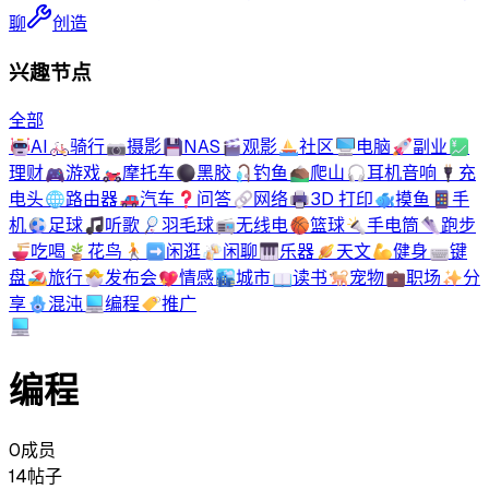
聊
创造
兴趣节点
全部
🤖
AI
🚲
骑行
📷
摄影
💾
NAS
🎬
观影
⛵
社区
🖥️
电脑
🚀
副业
💹
理财
🎮
游戏
🏍️
摩托车
⚫
黑胶
🎣
钓鱼
⛰️
爬山
🎧
耳机音响
🔌
充
电头
🌐
路由器
🚗
汽车
❓
问答
🔗
网络
🖨️
3D 打印
🐟
摸鱼
📱
手
机
⚽
足球
🎵
听歌
🏸
羽毛球
📻
无线电
🏀
篮球
🔦
手电筒
👟
跑步
🍜
吃喝
🪴
花鸟
🚶‍➡️
闲逛
🍻
闲聊
🎹
乐器
🪐
天文
💪
健身
⌨️
键
盘
🏖️
旅行
🐣
发布会
💖
情感
🏙️
城市
📖
读书
🐕
宠物
💼
职场
✨
分
享
🪬
混沌
💻
编程
🏷️
推广
💻
编程
0
成员
14
帖子