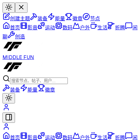
创建主题
装备
能量
徽章
节点
首页
影音
运动
数码
户外
生活
折腾
闲
聊
创造
MIDDLE FUN
装备
能量
徽章
首页
影音
运动
数码
户外
生活
折腾
闲