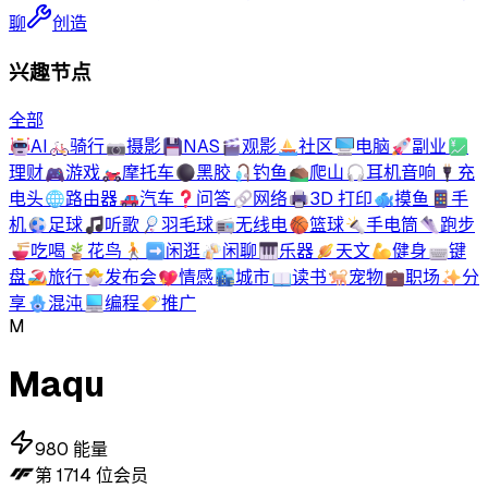
聊
创造
兴趣节点
全部
🤖
AI
🚲
骑行
📷
摄影
💾
NAS
🎬
观影
⛵
社区
🖥️
电脑
🚀
副业
💹
理财
🎮
游戏
🏍️
摩托车
⚫
黑胶
🎣
钓鱼
⛰️
爬山
🎧
耳机音响
🔌
充
电头
🌐
路由器
🚗
汽车
❓
问答
🔗
网络
🖨️
3D 打印
🐟
摸鱼
📱
手
机
⚽
足球
🎵
听歌
🏸
羽毛球
📻
无线电
🏀
篮球
🔦
手电筒
👟
跑步
🍜
吃喝
🪴
花鸟
🚶‍➡️
闲逛
🍻
闲聊
🎹
乐器
🪐
天文
💪
健身
⌨️
键
盘
🏖️
旅行
🐣
发布会
💖
情感
🏙️
城市
📖
读书
🐕
宠物
💼
职场
✨
分
享
🪬
混沌
💻
编程
🏷️
推广
M
Maqu
980
能量
第
1714
位会员