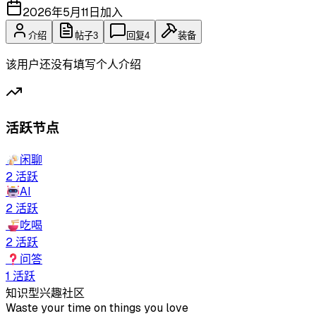
2026年5月11日
加入
介绍
帖子
3
回复
4
装备
该用户还没有填写个人介绍
活跃节点
🍻
闲聊
2
活跃
🤖
AI
2
活跃
🍜
吃喝
2
活跃
❓
问答
1
活跃
知识型兴趣社区
Waste your time on things you love