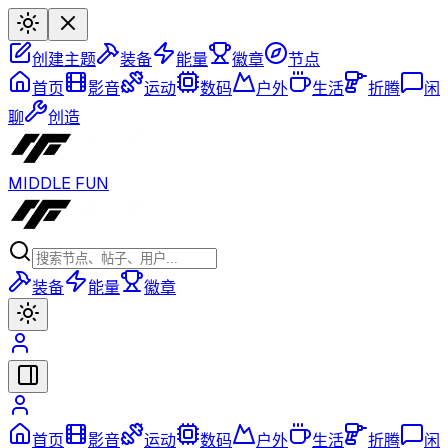
创建主题
装备
能量
徽章
节点
首页
影音
运动
数码
户外
生活
折腾
闲
聊
创造
MIDDLE FUN
装备
能量
徽章
首页
影音
运动
数码
户外
生活
折腾
闲