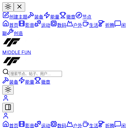
创建主题
装备
能量
徽章
节点
首页
影音
运动
数码
户外
生活
折腾
闲
聊
创造
MIDDLE FUN
装备
能量
徽章
首页
影音
运动
数码
户外
生活
折腾
闲