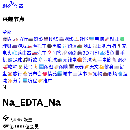
聊
创造
兴趣节点
全部
🤖
AI
🚲
骑行
📷
摄影
💾
NAS
🎬
观影
⛵
社区
🖥️
电脑
🚀
副业
💹
理财
🎮
游戏
🏍️
摩托车
⚫
黑胶
🎣
钓鱼
⛰️
爬山
🎧
耳机音响
🔌
充
电头
🌐
路由器
🚗
汽车
❓
问答
🔗
网络
🖨️
3D 打印
🐟
摸鱼
📱
手
机
⚽
足球
🎵
听歌
🏸
羽毛球
📻
无线电
🏀
篮球
🔦
手电筒
👟
跑步
🍜
吃喝
🪴
花鸟
🚶‍➡️
闲逛
🍻
闲聊
🎹
乐器
🪐
天文
💪
健身
⌨️
键
盘
🏖️
旅行
🐣
发布会
💖
情感
🏙️
城市
📖
读书
🐕
宠物
💼
职场
🪬
混
沌
✨
分享
💻
编程
🏷️
推广
N
Na_EDTA_Na
2,435
能量
第
999
位会员