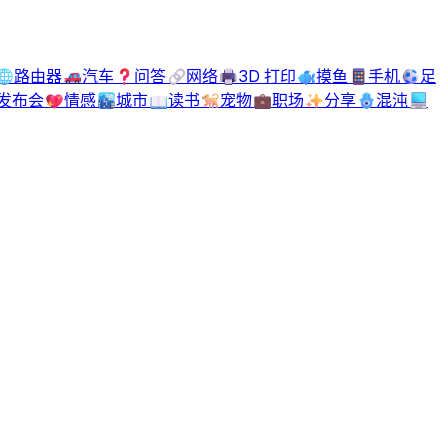
🌐
路由器
🚗
汽车
❓
问答
🔗
网络
🖨️
3D 打印
🐟
摸鱼
📱
手机
⚽
足
发布会
💖
情感
🏙️
城市
📖
读书
🐕
宠物
💼
职场
✨
分享
🪬
混沌
💻