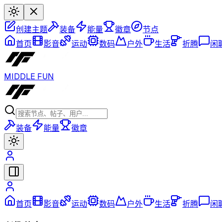
创建主题
装备
能量
徽章
节点
首页
影音
运动
数码
户外
生活
折腾
闲
MIDDLE FUN
装备
能量
徽章
首页
影音
运动
数码
户外
生活
折腾
闲