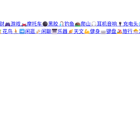
财
🎮
游戏
🏍️
摩托车
⚫
黑胶
🎣
钓鱼
⛰️
爬山
🎧
耳机音响
🔌
充电头

花鸟
🚶‍➡️
闲逛
🍻
闲聊
🎹
乐器
🪐
天文
💪
健身
⌨️
键盘
🏖️
旅行
🐣