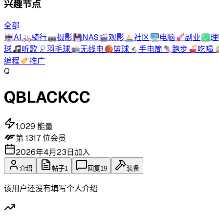
兴趣节点
全部
🤖
AI
🚲
骑行
📷
摄影
💾
NAS
🎬
观影
⛵
社区
🖥️
电脑
🚀
副业
💹
理
球
🎵
听歌
🏸
羽毛球
📻
无线电
🏀
篮球
🔦
手电筒
👟
跑步
🍜
吃喝

编程
🏷️
推广
Q
QBLACKCC
1,029
能量
第
1317
位会员
2026年4月23日
加入
介绍
帖子
1
回复
19
装备
该用户还没有填写个人介绍