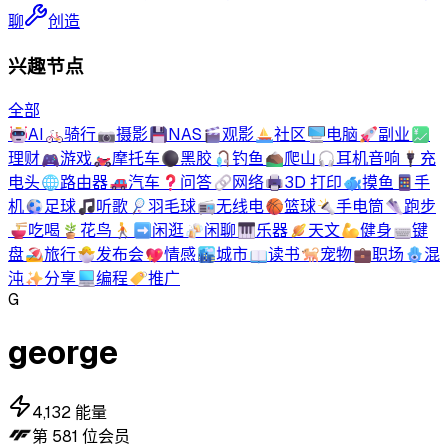
聊
创造
兴趣节点
全部
🤖
AI
🚲
骑行
📷
摄影
💾
NAS
🎬
观影
⛵
社区
🖥️
电脑
🚀
副业
💹
理财
🎮
游戏
🏍️
摩托车
⚫
黑胶
🎣
钓鱼
⛰️
爬山
🎧
耳机音响
🔌
充
电头
🌐
路由器
🚗
汽车
❓
问答
🔗
网络
🖨️
3D 打印
🐟
摸鱼
📱
手
机
⚽
足球
🎵
听歌
🏸
羽毛球
📻
无线电
🏀
篮球
🔦
手电筒
👟
跑步
🍜
吃喝
🪴
花鸟
🚶‍➡️
闲逛
🍻
闲聊
🎹
乐器
🪐
天文
💪
健身
⌨️
键
盘
🏖️
旅行
🐣
发布会
💖
情感
🏙️
城市
📖
读书
🐕
宠物
💼
职场
🪬
混
沌
✨
分享
💻
编程
🏷️
推广
G
george
4,132
能量
第
581
位会员