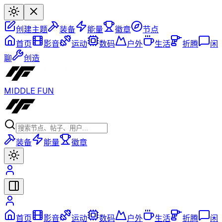
创建主题
装备
能量
徽章
节点
首页
影音
运动
数码
户外
生活
折腾
闲
聊
创造
MIDDLE FUN
装备
能量
徽章
首页
影音
运动
数码
户外
生活
折腾
闲