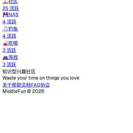
⛵
社区
25
活跃
💾
NAS
4
活跃
🎣
钓鱼
4
活跃
🍜
吃喝
3
活跃
🎮
游戏
3
活跃
知识型兴趣社区
Waste your time on things you love
关于
帮助文档
FAQ
协议
MiddleFun ©
2026