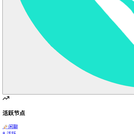
活跃节点
🍻
闲聊
8
活跃