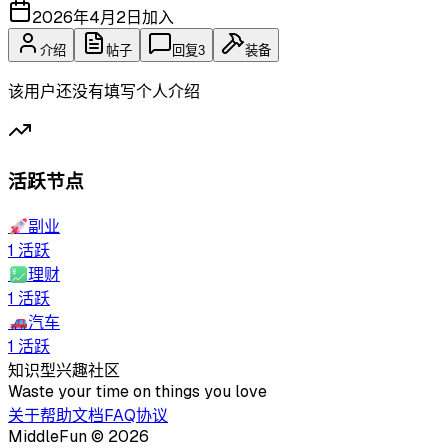
2026年4月2日
加入
介绍
帖子
回复
3
装备
该用户还没有填写个人介绍
活跃节点
🚀
副业
1
活跃
💹
理财
1
活跃
🚗
汽车
1
活跃
知识型兴趣社区
Waste your time on things you love
关于
帮助文档
FAQ
协议
MiddleFun ©
2026