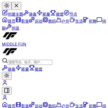
创建主题
装备
能量
徽章
节点
首页
影音
运动
数码
户外
生活
折腾
闲
聊
创造
MIDDLE FUN
装备
能量
徽章
首页
影音
运动
数码
户外
生活
折腾
闲