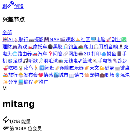
聊
创造
兴趣节点
全部
🤖
AI
🚲
骑行
📷
摄影
💾
NAS
🎬
观影
⛵
社区
🖥️
电脑
🚀
副业
💹
理财
🎮
游戏
🏍️
摩托车
⚫
黑胶
🎣
钓鱼
⛰️
爬山
🎧
耳机音响
🔌
充
电头
🌐
路由器
🚗
汽车
❓
问答
🔗
网络
🖨️
3D 打印
🐟
摸鱼
📱
手
机
⚽
足球
🎵
听歌
🏸
羽毛球
📻
无线电
🏀
篮球
🔦
手电筒
👟
跑步
🍜
吃喝
🪴
花鸟
🚶‍➡️
闲逛
🍻
闲聊
🎹
乐器
🪐
天文
💪
健身
⌨️
键盘
🏖️
旅行
🐣
发布会
💖
情感
🏙️
城市
📖
读书
🐕
宠物
💼
职场
🪬
混沌
✨
分享
💻
编程
🏷️
推广
M
mitang
1,018
能量
第
1048
位会员