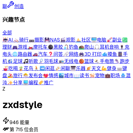
聊
创造
兴趣节点
全部
🤖
AI
🚲
骑行
📷
摄影
💾
NAS
🎬
观影
⛵
社区
🖥️
电脑
🚀
副业
💹
理财
🎮
游戏
🏍️
摩托车
⚫
黑胶
🎣
钓鱼
⛰️
爬山
🎧
耳机音响
🔌
充
电头
🌐
路由器
🚗
汽车
❓
问答
🔗
网络
🖨️
3D 打印
🐟
摸鱼
📱
手
机
⚽
足球
🎵
听歌
🏸
羽毛球
📻
无线电
🏀
篮球
🔦
手电筒
👟
跑步
🍜
吃喝
🪴
花鸟
🚶‍➡️
闲逛
🍻
闲聊
🎹
乐器
🪐
天文
💪
健身
⌨️
键
盘
🏖️
旅行
🐣
发布会
💖
情感
🏙️
城市
📖
读书
🐕
宠物
💼
职场
🪬
混
沌
✨
分享
💻
编程
🏷️
推广
Z
zxdstyle
946
能量
第
715
位会员