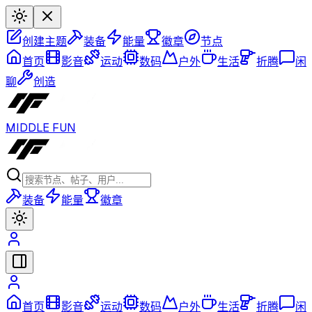
创建主题
装备
能量
徽章
节点
首页
影音
运动
数码
户外
生活
折腾
闲
聊
创造
MIDDLE FUN
装备
能量
徽章
首页
影音
运动
数码
户外
生活
折腾
闲