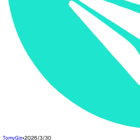
TomyGin
•
2026/3/30