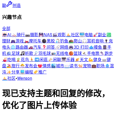
聊
创造
兴趣节点
全部
🤖
AI
🚲
骑行
📷
摄影
💾
NAS
🎬
观影
⛵
社区
🖥️
电脑
🚀
副业
💹
理财
🎮
游戏
🏍️
摩托车
⚫
黑胶
🎣
钓鱼
⛰️
爬山
🎧
耳机音响
🔌
充
电头
🌐
路由器
🚗
汽车
❓
问答
🔗
网络
🖨️
3D 打印
🐟
摸鱼
📱
手
机
⚽
足球
🎵
听歌
🏸
羽毛球
📻
无线电
🏀
篮球
🔦
手电筒
👟
跑步
🍜
吃喝
🪴
花鸟
🚶‍➡️
闲逛
🍻
闲聊
🎹
乐器
🪐
天文
💪
健身
⌨️
键
盘
🏖️
旅行
🐣
发布会
💖
情感
🏙️
城市
📖
读书
🐕
宠物
💼
职场
🪬
混
沌
✨
分享
💻
编程
🏷️
推广
⛵
社区
•
Wenson
现已支持主题和回复的修改，
优化了图片上传体验