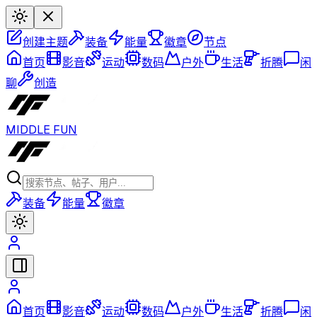
创建主题
装备
能量
徽章
节点
首页
影音
运动
数码
户外
生活
折腾
闲
聊
创造
MIDDLE FUN
装备
能量
徽章
首页
影音
运动
数码
户外
生活
折腾
闲