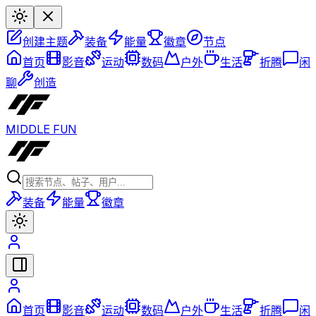
创建主题
装备
能量
徽章
节点
首页
影音
运动
数码
户外
生活
折腾
闲
聊
创造
MIDDLE FUN
装备
能量
徽章
首页
影音
运动
数码
户外
生活
折腾
闲