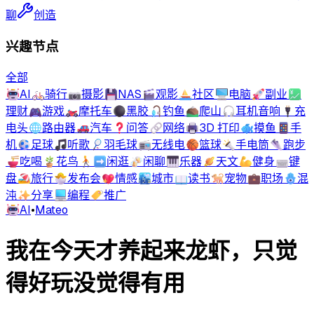
聊
创造
兴趣节点
全部
🤖
AI
🚲
骑行
📷
摄影
💾
NAS
🎬
观影
⛵
社区
🖥️
电脑
🚀
副业
💹
理财
🎮
游戏
🏍️
摩托车
⚫
黑胶
🎣
钓鱼
⛰️
爬山
🎧
耳机音响
🔌
充
电头
🌐
路由器
🚗
汽车
❓
问答
🔗
网络
🖨️
3D 打印
🐟
摸鱼
📱
手
机
⚽
足球
🎵
听歌
🏸
羽毛球
📻
无线电
🏀
篮球
🔦
手电筒
👟
跑步
🍜
吃喝
🪴
花鸟
🚶‍➡️
闲逛
🍻
闲聊
🎹
乐器
🪐
天文
💪
健身
⌨️
键
盘
🏖️
旅行
🐣
发布会
💖
情感
🏙️
城市
📖
读书
🐕
宠物
💼
职场
🪬
混
沌
✨
分享
💻
编程
🏷️
推广
🤖
AI
•
Mateo
我在今天才养起来龙虾，只觉
得好玩没觉得有用