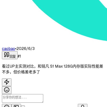
caobao
•
2026/6/3
#
1
回复
看过UP主实测对比，和铭凡 S1 Max 128G内存版实际性能差
不多，但价格差老多了