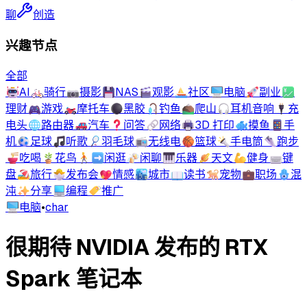
聊
创造
兴趣节点
全部
🤖
AI
🚲
骑行
📷
摄影
💾
NAS
🎬
观影
⛵
社区
🖥️
电脑
🚀
副业
💹
理财
🎮
游戏
🏍️
摩托车
⚫
黑胶
🎣
钓鱼
⛰️
爬山
🎧
耳机音响
🔌
充
电头
🌐
路由器
🚗
汽车
❓
问答
🔗
网络
🖨️
3D 打印
🐟
摸鱼
📱
手
机
⚽
足球
🎵
听歌
🏸
羽毛球
📻
无线电
🏀
篮球
🔦
手电筒
👟
跑步
🍜
吃喝
🪴
花鸟
🚶‍➡️
闲逛
🍻
闲聊
🎹
乐器
🪐
天文
💪
健身
⌨️
键
盘
🏖️
旅行
🐣
发布会
💖
情感
🏙️
城市
📖
读书
🐕
宠物
💼
职场
🪬
混
沌
✨
分享
💻
编程
🏷️
推广
🖥️
电脑
•
char
很期待 NVIDIA 发布的 RTX
Spark 笔记本