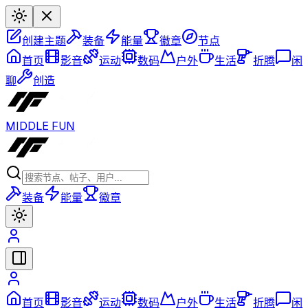
创建主题
装备
能量
徽章
节点
首页
影音
运动
数码
户外
生活
折腾
闲
聊
创造
MIDDLE FUN
装备
能量
徽章
首页
影音
运动
数码
户外
生活
折腾
闲