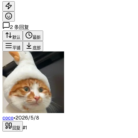
2
条回复
默认
最新
平铺
底部
coco
•
2026/5/8
#
1
回复