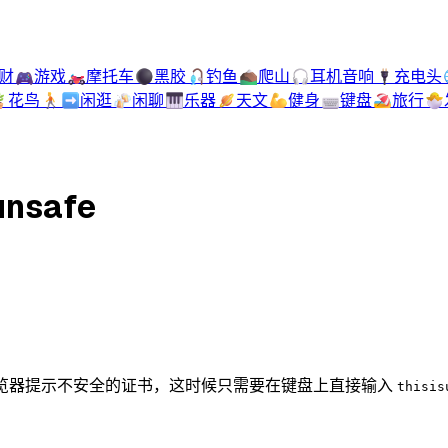
财
🎮
游戏
🏍️
摩托车
⚫
黑胶
🎣
钓鱼
⛰️
爬山
🎧
耳机音响
🔌
充电头

花鸟
🚶‍➡️
闲逛
🍻
闲聊
🎹
乐器
🪐
天文
💪
健身
⌨️
键盘
🏖️
旅行
🐣
nsafe
ps 证书，浏览器提示不安全的证书，这时候只需要在键盘上直接输入
thisis