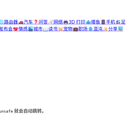
🌐
路由器
🚗
汽车
❓
问答
🔗
网络
🖨️
3D 打印
🐟
摸鱼
📱
手机
⚽
足
发布会
💖
情感
🏙️
城市
📖
读书
🐕
宠物
💼
职场
🪬
混沌
✨
分享
💻
就会自动跳转。
unsafe