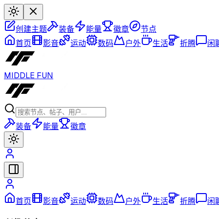
创建主题
装备
能量
徽章
节点
首页
影音
运动
数码
户外
生活
折腾
闲
MIDDLE FUN
装备
能量
徽章
首页
影音
运动
数码
户外
生活
折腾
闲