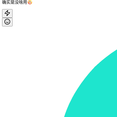
确实是没啥用😬