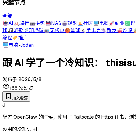
兴趣节点
全部
🤖
AI
🚲
骑行
📷
摄影
💾
NAS
🎬
观影
⛵
社区
🖥️
电脑
🚀
副业
💹
理
球
🎵
听歌
🏸
羽毛球
📻
无线电
🏀
篮球
🔦
手电筒
👟
跑步
🍜
吃喝

编程
🏷️
推广
🖥️
电脑
•
Jodan
跟 AI 学了一个冷知识： thisisu
发布于
2026/5/8
168
次浏览
加入收藏
J
配置 OpenClaw 的时候，使用了 Tailscale 的 Htt
没用的冷知识 +1