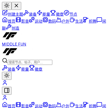
创建主题
装备
能量
徽章
节点
首页
影音
运动
数码
户外
生活
折腾
闲
聊
创造
MIDDLE FUN
装备
能量
徽章
首页
影音
运动
数码
户外
生活
折腾
闲