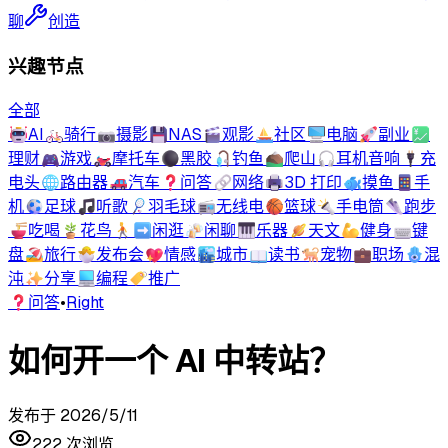
聊
创造
兴趣节点
全部
🤖
AI
🚲
骑行
📷
摄影
💾
NAS
🎬
观影
⛵
社区
🖥️
电脑
🚀
副业
💹
理财
🎮
游戏
🏍️
摩托车
⚫
黑胶
🎣
钓鱼
⛰️
爬山
🎧
耳机音响
🔌
充
电头
🌐
路由器
🚗
汽车
❓
问答
🔗
网络
🖨️
3D 打印
🐟
摸鱼
📱
手
机
⚽
足球
🎵
听歌
🏸
羽毛球
📻
无线电
🏀
篮球
🔦
手电筒
👟
跑步
🍜
吃喝
🪴
花鸟
🚶‍➡️
闲逛
🍻
闲聊
🎹
乐器
🪐
天文
💪
健身
⌨️
键
盘
🏖️
旅行
🐣
发布会
💖
情感
🏙️
城市
📖
读书
🐕
宠物
💼
职场
🪬
混
沌
✨
分享
💻
编程
🏷️
推广
❓
问答
•
Right
如何开一个 AI 中转站？
发布于
2026/5/11
222
次浏览