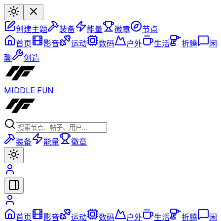
创建主题
装备
能量
徽章
节点
首页
影音
运动
数码
户外
生活
折腾
闲
聊
创造
MIDDLE FUN
装备
能量
徽章
首页
影音
运动
数码
户外
生活
折腾
闲