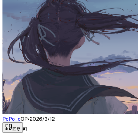
PoPo_o
OP
•
2026/3/12
#
1
回复