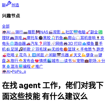
聊
创造
兴趣节点
全部
🤖
AI
🚲
骑行
📷
摄影
💾
NAS
🎬
观影
⛵
社区
🖥️
电脑
🚀
副业
💹
理财
🎮
游戏
🏍️
摩托车
⚫
黑胶
🎣
钓鱼
⛰️
爬山
🎧
耳机音响
🔌
充
电头
🌐
路由器
🚗
汽车
❓
问答
🔗
网络
🖨️
3D 打印
🐟
摸鱼
📱
手
机
⚽
足球
🎵
听歌
🏸
羽毛球
📻
无线电
🏀
篮球
🔦
手电筒
👟
跑步
🍜
吃喝
🪴
花鸟
🚶‍➡️
闲逛
🍻
闲聊
🎹
乐器
🪐
天文
💪
健身
⌨️
键
盘
🏖️
旅行
🐣
发布会
💖
情感
🏙️
城市
📖
读书
🐕
宠物
💼
职场
✨
分
享
🪬
混沌
💻
编程
🏷️
推广
🤖
AI
•
PoPo_o
在找 agent 工作，佬们对我下
面这些技能 有什么建议么