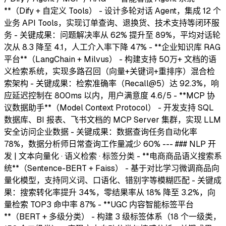
**（Dify + 自定义 Tools） - 设计多轮对话 Agent，集成 12 个
业务 API Tools，实现订单查询、退换货、技术支持等闭环服
务 - 关键成果：问题解决率从 62% 提升至 89%，平均对话轮
次从 8.3 降至 4.1，人工介入率下降 47% - **企业知识库 RAG
平台**（LangChain + Milvus） - 构建支持 50万+ 文档的语
义检索系统，实现多路召回（向量+关键词+重排序）混合检
索架构 - 关键成果：检索准确率（Recall@5）达 92.3%，响
应延迟控制在 800ms 以内，用户满意度 4.6/5 - **MCP 协
议数据助手**（Model Context Protocol） - 开发支持 SQL
数据库、BI 报表、飞书文档的 MCP Server 集群，实现 LLM
安全访问企业数据 - 关键成果：数据查询任务自动化率
78%，数据分析师日常查询工作量减少 60% --- ### NLP 开
发 | 文本向量化 · 语义检索 · 标签分类 - **电商商品语义搜索系
统**（Sentence-BERT + Faiss） - 基于对比学习微调商品向
量化模型，支持同义词、口语化、错别字等模糊匹配 - 关键成
果：搜索转化率提升 34%，零结果率从 18% 降至 3.2%，向
量检索 TOP3 命中率 87% - **UGC 内容智能标签平台
**（BERT + 多级分类） - 构建 3 级标签体系（18 个一级类，