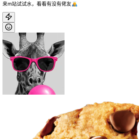
来m站试试水，看看有没有佬友🙇‍♂️