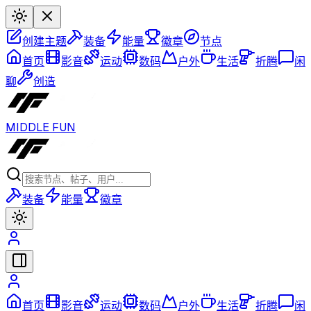
创建主题
装备
能量
徽章
节点
首页
影音
运动
数码
户外
生活
折腾
闲
聊
创造
MIDDLE FUN
装备
能量
徽章
首页
影音
运动
数码
户外
生活
折腾
闲