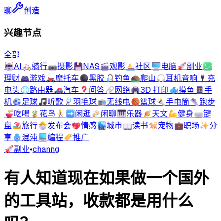
聊
创造
兴趣节点
全部
🤖
AI
🚲
骑行
📷
摄影
💾
NAS
🎬
观影
⛵
社区
🖥️
电脑
🚀
副业
💹
理财
🎮
游戏
🏍️
摩托车
⚫
黑胶
🎣
钓鱼
⛰️
爬山
🎧
耳机音响
🔌
充
电头
🌐
路由器
🚗
汽车
❓
问答
🔗
网络
🖨️
3D 打印
🐟
摸鱼
📱
手
机
⚽
足球
🎵
听歌
🏸
羽毛球
📻
无线电
🏀
篮球
🔦
手电筒
👟
跑步
🍜
吃喝
🪴
花鸟
🚶‍➡️
闲逛
🍻
闲聊
🎹
乐器
🪐
天文
💪
健身
⌨️
键
盘
🏖️
旅行
🐣
发布会
💖
情感
🏙️
城市
📖
读书
🐕
宠物
💼
职场
✨
分
享
🪬
混沌
💻
编程
🏷️
推广
🚀
副业
•
channg
有人知道现在如果做一个国外
的工具站，收款都是用什么