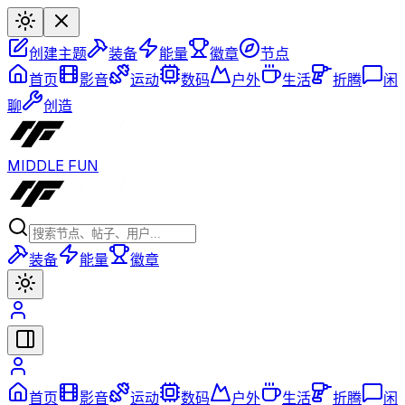
创建主题
装备
能量
徽章
节点
首页
影音
运动
数码
户外
生活
折腾
闲
聊
创造
MIDDLE FUN
装备
能量
徽章
首页
影音
运动
数码
户外
生活
折腾
闲