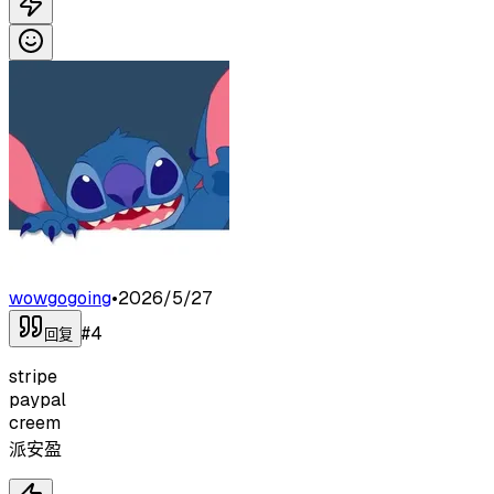
wowgogoing
•
2026/5/27
#
4
回复
stripe
paypal
creem
派安盈