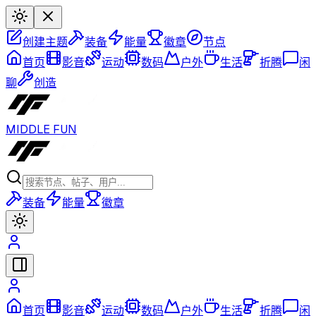
创建主题
装备
能量
徽章
节点
首页
影音
运动
数码
户外
生活
折腾
闲
聊
创造
MIDDLE FUN
装备
能量
徽章
首页
影音
运动
数码
户外
生活
折腾
闲