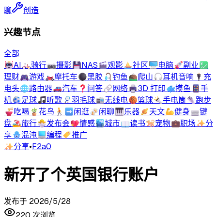
聊
创造
兴趣节点
全部
🤖
AI
🚲
骑行
📷
摄影
💾
NAS
🎬
观影
⛵
社区
🖥️
电脑
🚀
副业
💹
理财
🎮
游戏
🏍️
摩托车
⚫
黑胶
🎣
钓鱼
⛰️
爬山
🎧
耳机音响
🔌
充
电头
🌐
路由器
🚗
汽车
❓
问答
🔗
网络
🖨️
3D 打印
🐟
摸鱼
📱
手
机
⚽
足球
🎵
听歌
🏸
羽毛球
📻
无线电
🏀
篮球
🔦
手电筒
👟
跑步
🍜
吃喝
🪴
花鸟
🚶‍➡️
闲逛
🍻
闲聊
🎹
乐器
🪐
天文
💪
健身
⌨️
键
盘
🏖️
旅行
🐣
发布会
💖
情感
🏙️
城市
📖
读书
🐕
宠物
💼
职场
✨
分
享
🪬
混沌
💻
编程
🏷️
推广
✨
分享
•
F2a0
新开了个英国银行账户
发布于
2026/5/28
220
次浏览