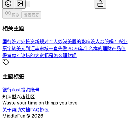
预览
发表回复
相关主题
国务院对外投资新规对个人炒港美股的影响
没人炒股吗？
兴业
寰宇转美元到汇丰审核一直失败
2026年什么样的理财产品值
得考虑？
论坛的大家都是怎么理财呢
主题标签
银行
ifast
投资
账号
知识型兴趣社区
Waste your time on things you love
关于
帮助文档
FAQ
协议
MiddleFun ©
2026