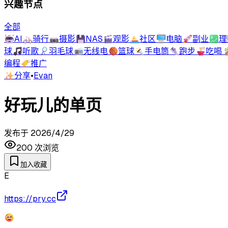
兴趣节点
全部
🤖
AI
🚲
骑行
📷
摄影
💾
NAS
🎬
观影
⛵
社区
🖥️
电脑
🚀
副业
💹
理
球
🎵
听歌
🏸
羽毛球
📻
无线电
🏀
篮球
🔦
手电筒
👟
跑步
🍜
吃喝

编程
🏷️
推广
✨
分享
•
Evan
好玩儿的单页
发布于
2026/4/29
200
次浏览
加入收藏
E
https://pry.cc
😉