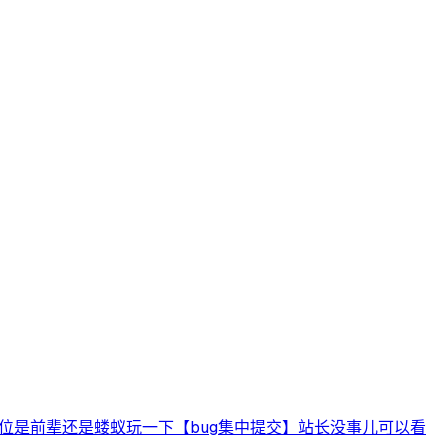
位是前辈还是蝼蚁
玩一下
【bug集中提交】站长没事儿可以看