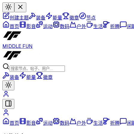
创建主题
装备
能量
徽章
节点
首页
影音
运动
数码
户外
生活
折腾
闲
MIDDLE FUN
装备
能量
徽章
首页
影音
运动
数码
户外
生活
折腾
闲