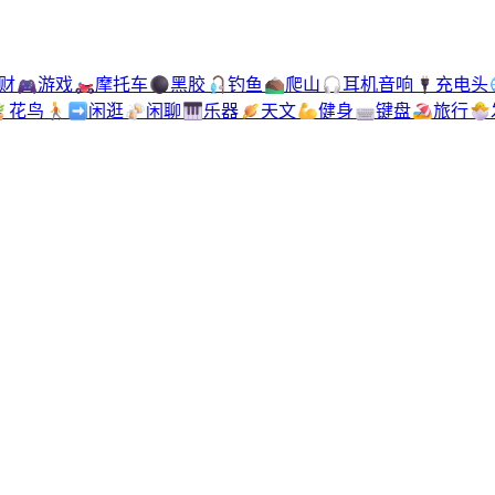
财
🎮
游戏
🏍️
摩托车
⚫
黑胶
🎣
钓鱼
⛰️
爬山
🎧
耳机音响
🔌
充电头

花鸟
🚶‍➡️
闲逛
🍻
闲聊
🎹
乐器
🪐
天文
💪
健身
⌨️
键盘
🏖️
旅行
🐣