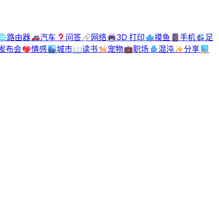
🌐
路由器
🚗
汽车
❓
问答
🔗
网络
🖨️
3D 打印
🐟
摸鱼
📱
手机
⚽
足
发布会
💖
情感
🏙️
城市
📖
读书
🐕
宠物
💼
职场
🪬
混沌
✨
分享
💻