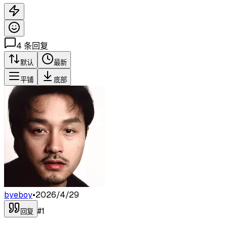
4
条回复
默认
最新
平铺
底部
byeboy
•
2026/4/29
#
1
回复