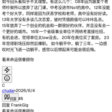
如今回头看似乎不太理智。有这么几个： 08年因为跟某个老
师吵架所以放弃了这门课，中考没进市No1的高中。 12年没能
考个好大学，同样是因为厌恶学校和老师，高中没有好好读。
13年大学没有多谈几次恋爱，彼时凭借颜值可以咔咔乱杀。
15年放弃了一个创业的机会和一群很好的伙伴，并且没有去一
个更好的城市。 16年一个省级事业单位不用统考直接社招，
有机会进，觉得单位太low没去。 20年在高位买了套房。 23
年觉得职场压抑然后裸职。 如今躺平中，躺了三年，一边感
叹时光飞逝一边躺平，感觉以后想起来可能会很后悔。
看来命运很眷顾你
C
chudai
•
2026/6/4
#
8
回复
回复
FrankGlg
看来命运很眷顾你