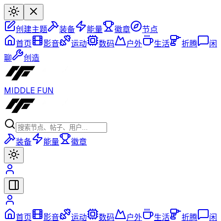
创建主题
装备
能量
徽章
节点
首页
影音
运动
数码
户外
生活
折腾
闲
聊
创造
MIDDLE FUN
装备
能量
徽章
首页
影音
运动
数码
户外
生活
折腾
闲