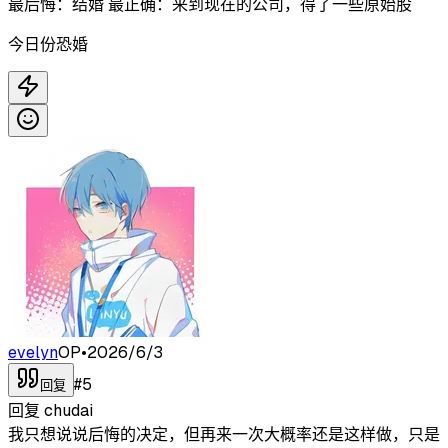
最后悔：结婚 最正确：来到现在的公司，得了一些原始股
今日份恐婚
evelyn
OP
•
2026/6/3
#
5
回复
回复
chudai
我只想说说后悔的决定，但再来一次大概率还是这样做，只是