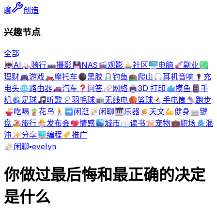
聊
创造
兴趣节点
全部
🤖
AI
🚲
骑行
📷
摄影
💾
NAS
🎬
观影
⛵
社区
🖥️
电脑
🚀
副业
💹
理财
🎮
游戏
🏍️
摩托车
⚫
黑胶
🎣
钓鱼
⛰️
爬山
🎧
耳机音响
🔌
充
电头
🌐
路由器
🚗
汽车
❓
问答
🔗
网络
🖨️
3D 打印
🐟
摸鱼
📱
手
机
⚽
足球
🎵
听歌
🏸
羽毛球
📻
无线电
🏀
篮球
🔦
手电筒
👟
跑步
🍜
吃喝
🪴
花鸟
🚶‍➡️
闲逛
🍻
闲聊
🎹
乐器
🪐
天文
💪
健身
⌨️
键
盘
🏖️
旅行
🐣
发布会
💖
情感
🏙️
城市
📖
读书
🐕
宠物
💼
职场
🪬
混
沌
✨
分享
💻
编程
🏷️
推广
🍻
闲聊
•
evelyn
你做过最后悔和最正确的决定
是什么