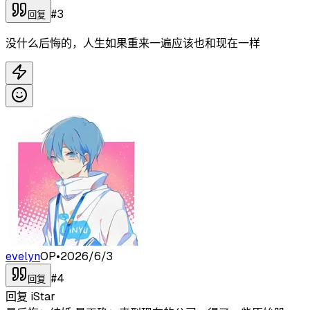
#
3
回复
没什么后悔的，人生如果重来一遍应该也和现在一样
evelyn
OP
•
2026/6/3
#
4
回复
回复
iStar