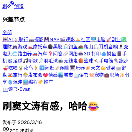
聊
创造
兴趣节点
全部
🤖
AI
🚲
骑行
📷
摄影
💾
NAS
🎬
观影
⛵
社区
🖥️
电脑
🚀
副业
💹
理财
🎮
游戏
🏍️
摩托车
⚫
黑胶
🎣
钓鱼
⛰️
爬山
🎧
耳机音响
🔌
充
电头
🌐
路由器
🚗
汽车
❓
问答
🔗
网络
🖨️
3D 打印
🐟
摸鱼
📱
手
机
⚽
足球
🎵
听歌
🏸
羽毛球
📻
无线电
🏀
篮球
🔦
手电筒
👟
跑步
🍜
吃喝
🪴
花鸟
🚶‍➡️
闲逛
🍻
闲聊
🎹
乐器
🪐
天文
💪
健身
⌨️
键
盘
🏖️
旅行
🐣
发布会
💖
情感
🏙️
城市
📖
读书
🐕
宠物
💼
职场
✨
分
享
🪬
混沌
💻
编程
🏷️
推广
📖
读书
•
Evan
刷窦文涛有感，哈哈😂
发布于
2026/3/16
209
次浏览