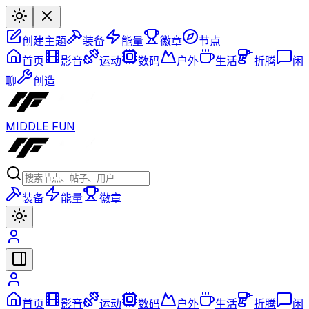
创建主题
装备
能量
徽章
节点
首页
影音
运动
数码
户外
生活
折腾
闲
聊
创造
MIDDLE FUN
装备
能量
徽章
首页
影音
运动
数码
户外
生活
折腾
闲