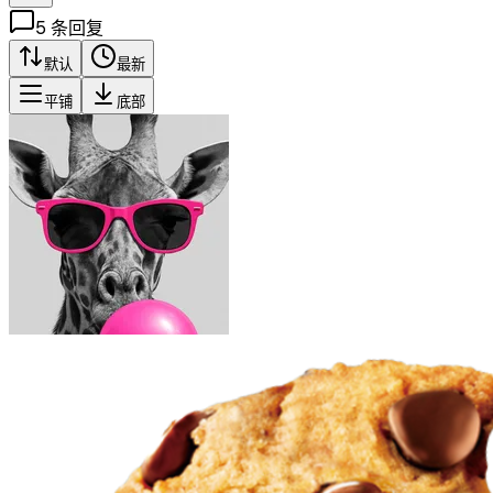
5
条回复
默认
最新
平铺
底部