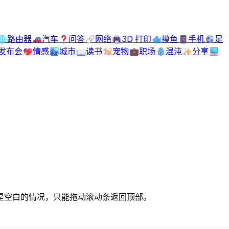
🌐
路由器
🚗
汽车
❓
问答
🔗
网络
🖨️
3D 打印
🐟
摸鱼
📱
手机
⚽
足
发布会
💖
情感
🏙️
城市
📖
读书
🐕
宠物
💼
职场
🪬
混沌
✨
分享
💻
是空白的情况，只能拖动滚动条返回顶部。