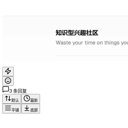
3
条回复
默认
最新
平铺
底部