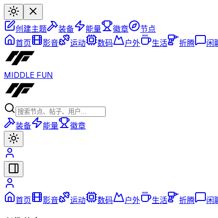
创建主题
装备
能量
徽章
节点
首页
影音
运动
数码
户外
生活
折腾
闲
MIDDLE FUN
装备
能量
徽章
首页
影音
运动
数码
户外
生活
折腾
闲