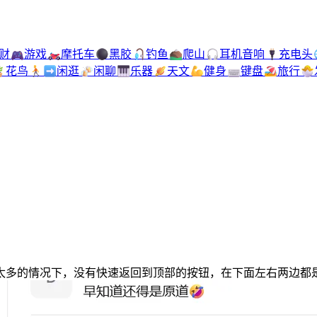
财
🎮
游戏
🏍️
摩托车
⚫
黑胶
🎣
钓鱼
⛰️
爬山
🎧
耳机音响
🔌
充电头

花鸟
🚶‍➡️
闲逛
🍻
闲聊
🎹
乐器
🪐
天文
💪
健身
⌨️
键盘
🏖️
旅行
🐣
太多的情况下，没有快速返回到顶部的按钮，在下面左右两边都