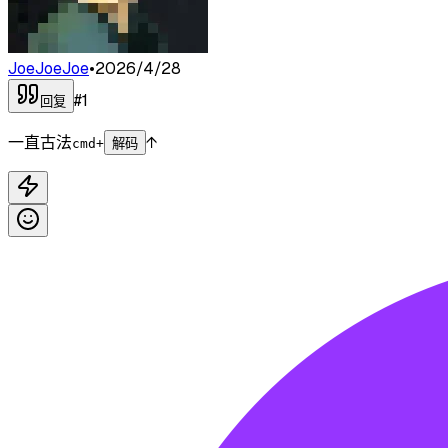
JoeJoeJoe
•
2026/4/28
#
1
回复
一直古法
↑
cmd+
解码