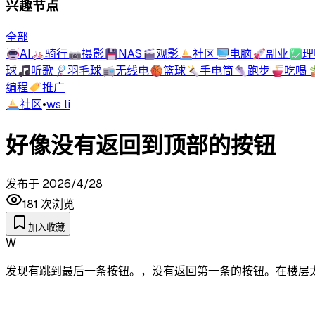
兴趣节点
全部
🤖
AI
🚲
骑行
📷
摄影
💾
NAS
🎬
观影
⛵
社区
🖥️
电脑
🚀
副业
💹
理
球
🎵
听歌
🏸
羽毛球
📻
无线电
🏀
篮球
🔦
手电筒
👟
跑步
🍜
吃喝

编程
🏷️
推广
⛵
社区
•
ws li
好像没有返回到顶部的按钮
发布于
2026/4/28
181
次浏览
加入收藏
W
发现有跳到最后一条按钮。，没有返回第一条的按钮。在楼层