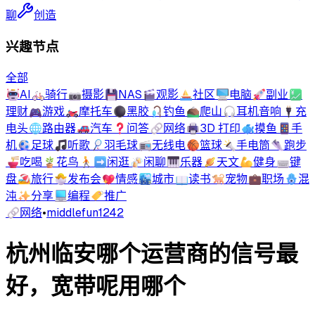
聊
创造
兴趣节点
全部
🤖
AI
🚲
骑行
📷
摄影
💾
NAS
🎬
观影
⛵
社区
🖥️
电脑
🚀
副业
💹
理财
🎮
游戏
🏍️
摩托车
⚫
黑胶
🎣
钓鱼
⛰️
爬山
🎧
耳机音响
🔌
充
电头
🌐
路由器
🚗
汽车
❓
问答
🔗
网络
🖨️
3D 打印
🐟
摸鱼
📱
手
机
⚽
足球
🎵
听歌
🏸
羽毛球
📻
无线电
🏀
篮球
🔦
手电筒
👟
跑步
🍜
吃喝
🪴
花鸟
🚶‍➡️
闲逛
🍻
闲聊
🎹
乐器
🪐
天文
💪
健身
⌨️
键
盘
🏖️
旅行
🐣
发布会
💖
情感
🏙️
城市
📖
读书
🐕
宠物
💼
职场
🪬
混
沌
✨
分享
💻
编程
🏷️
推广
🔗
网络
•
middlefun1242
杭州临安哪个运营商的信号最
好，宽带呢用哪个