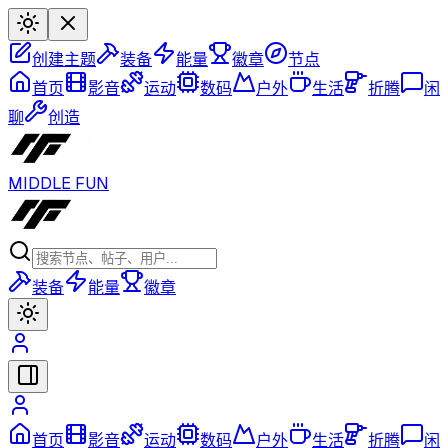
创建主题
装备
能量
徽章
节点
首页
影音
运动
数码
户外
生活
折腾
闲
聊
创造
MIDDLE FUN
装备
能量
徽章
首页
影音
运动
数码
户外
生活
折腾
闲