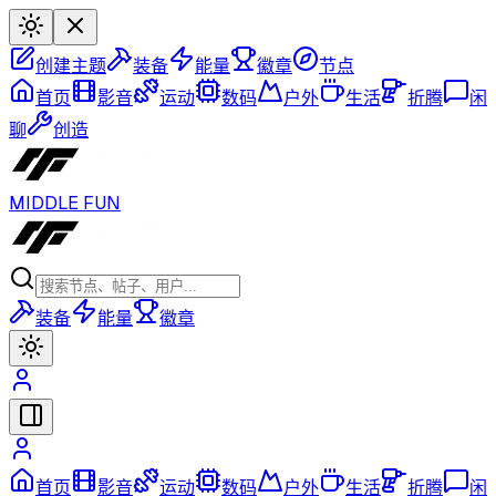
创建主题
装备
能量
徽章
节点
首页
影音
运动
数码
户外
生活
折腾
闲
聊
创造
MIDDLE FUN
装备
能量
徽章
首页
影音
运动
数码
户外
生活
折腾
闲