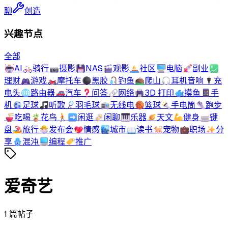
聊
创造
兴趣节点
全部
🤖
AI
🚲
骑行
📷
摄影
💾
NAS
🎬
观影
⛵
社区
🖥️
电脑
🚀
副业
💹
理财
🎮
游戏
🏍️
摩托车
⚫
黑胶
🎣
钓鱼
⛰️
爬山
🎧
耳机音响
🔌
充
电头
🌐
路由器
🚗
汽车
❓
问答
🔗
网络
🖨️
3D 打印
🐟
摸鱼
📱
手
机
⚽
足球
🎵
听歌
🏸
羽毛球
📻
无线电
🏀
篮球
🔦
手电筒
👟
跑步
🍜
吃喝
🪴
花鸟
🚶‍➡️
闲逛
🍻
闲聊
🎹
乐器
🪐
天文
💪
健身
⌨️
键
盘
🏖️
旅行
🐣
发布会
💖
情感
🏙️
城市
📖
读书
🐕
宠物
💼
职场
✨
分
享
🪬
混沌
💻
编程
🏷️
推广
爱奇艺
1
篇帖子