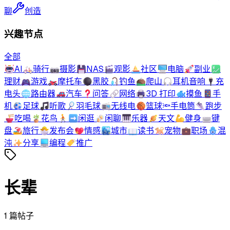
聊
创造
兴趣节点
全部
🤖
AI
🚲
骑行
📷
摄影
💾
NAS
🎬
观影
⛵
社区
🖥️
电脑
🚀
副业
💹
理财
🎮
游戏
🏍️
摩托车
⚫
黑胶
🎣
钓鱼
⛰️
爬山
🎧
耳机音响
🔌
充
电头
🌐
路由器
🚗
汽车
❓
问答
🔗
网络
🖨️
3D 打印
🐟
摸鱼
📱
手
机
⚽
足球
🎵
听歌
🏸
羽毛球
📻
无线电
🏀
篮球
🔦
手电筒
👟
跑步
🍜
吃喝
🪴
花鸟
🚶‍➡️
闲逛
🍻
闲聊
🎹
乐器
🪐
天文
💪
健身
⌨️
键
盘
🏖️
旅行
🐣
发布会
💖
情感
🏙️
城市
📖
读书
🐕
宠物
💼
职场
🪬
混
沌
✨
分享
💻
编程
🏷️
推广
长辈
1
篇帖子