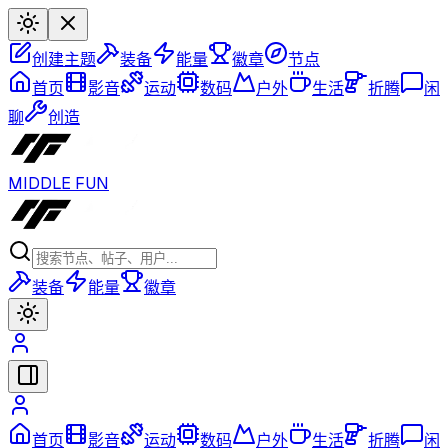
创建主题
装备
能量
徽章
节点
首页
影音
运动
数码
户外
生活
折腾
闲
聊
创造
MIDDLE FUN
装备
能量
徽章
首页
影音
运动
数码
户外
生活
折腾
闲