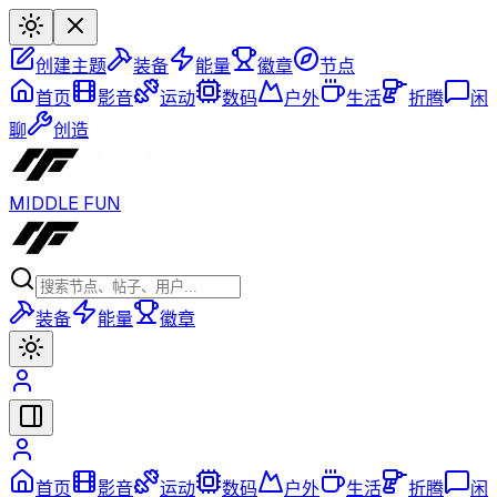
创建主题
装备
能量
徽章
节点
首页
影音
运动
数码
户外
生活
折腾
闲
聊
创造
MIDDLE FUN
装备
能量
徽章
首页
影音
运动
数码
户外
生活
折腾
闲