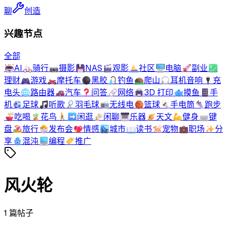
聊
创造
兴趣节点
全部
🤖
AI
🚲
骑行
📷
摄影
💾
NAS
🎬
观影
⛵
社区
🖥️
电脑
🚀
副业
💹
理财
🎮
游戏
🏍️
摩托车
⚫
黑胶
🎣
钓鱼
⛰️
爬山
🎧
耳机音响
🔌
充
电头
🌐
路由器
🚗
汽车
❓
问答
🔗
网络
🖨️
3D 打印
🐟
摸鱼
📱
手
机
⚽
足球
🎵
听歌
🏸
羽毛球
📻
无线电
🏀
篮球
🔦
手电筒
👟
跑步
🍜
吃喝
🪴
花鸟
🚶‍➡️
闲逛
🍻
闲聊
🎹
乐器
🪐
天文
💪
健身
⌨️
键
盘
🏖️
旅行
🐣
发布会
💖
情感
🏙️
城市
📖
读书
🐕
宠物
💼
职场
✨
分
享
🪬
混沌
💻
编程
🏷️
推广
风火轮
1
篇帖子