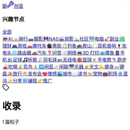
聊
创造
兴趣节点
全部
🤖
AI
🚲
骑行
📷
摄影
💾
NAS
🎬
观影
⛵
社区
🖥️
电脑
🚀
副业
💹
理财
🎮
游戏
🏍️
摩托车
⚫
黑胶
🎣
钓鱼
⛰️
爬山
🎧
耳机音响
🔌
充
电头
🌐
路由器
🚗
汽车
❓
问答
🔗
网络
🖨️
3D 打印
🐟
摸鱼
📱
手
机
⚽
足球
🎵
听歌
🏸
羽毛球
📻
无线电
🏀
篮球
🔦
手电筒
👟
跑步
🍜
吃喝
🪴
花鸟
🚶‍➡️
闲逛
🍻
闲聊
🎹
乐器
🪐
天文
💪
健身
⌨️
键
盘
🏖️
旅行
🐣
发布会
💖
情感
🏙️
城市
📖
读书
🐕
宠物
💼
职场
🪬
混
沌
✨
分享
💻
编程
🏷️
推广
收录
1
篇帖子