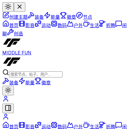
创建主题
装备
能量
徽章
节点
首页
影音
运动
数码
户外
生活
折腾
闲
聊
创造
MIDDLE FUN
装备
能量
徽章
首页
影音
运动
数码
户外
生活
折腾
闲