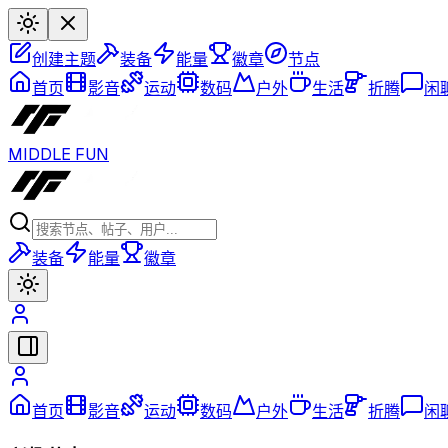
创建主题
装备
能量
徽章
节点
首页
影音
运动
数码
户外
生活
折腾
闲
MIDDLE FUN
装备
能量
徽章
首页
影音
运动
数码
户外
生活
折腾
闲