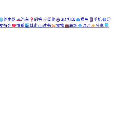
🌐
路由器
🚗
汽车
❓
问答
🔗
网络
🖨️
3D 打印
🐟
摸鱼
📱
手机
⚽
足
发布会
💖
情感
🏙️
城市
📖
读书
🐕
宠物
💼
职场
🪬
混沌
✨
分享
💻