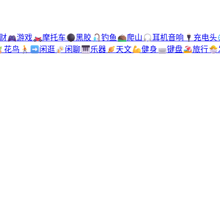
财
🎮
游戏
🏍️
摩托车
⚫
黑胶
🎣
钓鱼
⛰️
爬山
🎧
耳机音响
🔌
充电头

花鸟
🚶‍➡️
闲逛
🍻
闲聊
🎹
乐器
🪐
天文
💪
健身
⌨️
键盘
🏖️
旅行
🐣