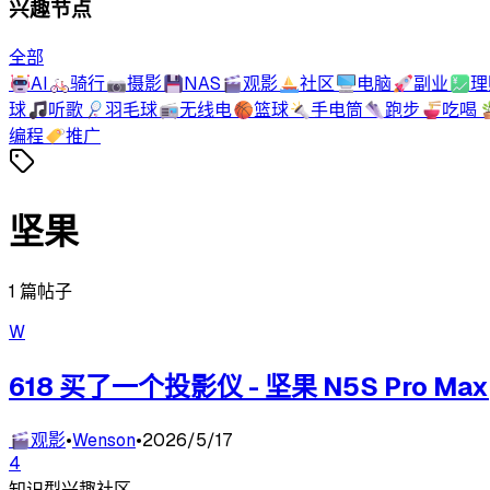
兴趣节点
全部
🤖
AI
🚲
骑行
📷
摄影
💾
NAS
🎬
观影
⛵
社区
🖥️
电脑
🚀
副业
💹
理
球
🎵
听歌
🏸
羽毛球
📻
无线电
🏀
篮球
🔦
手电筒
👟
跑步
🍜
吃喝

编程
🏷️
推广
坚果
1
篇帖子
W
618 买了一个投影仪 - 坚果 N5S Pro Max
🎬
观影
•
Wenson
•
2026/5/17
4
知识型兴趣社区