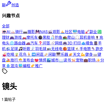
聊
创造
兴趣节点
全部
🤖
AI
🚲
骑行
📷
摄影
💾
NAS
🎬
观影
⛵
社区
🖥️
电脑
🚀
副业
💹
理财
🎮
游戏
🏍️
摩托车
⚫
黑胶
🎣
钓鱼
⛰️
爬山
🎧
耳机音响
🔌
充
电头
🌐
路由器
🚗
汽车
❓
问答
🔗
网络
🖨️
3D 打印
🐟
摸鱼
📱
手
机
⚽
足球
🎵
听歌
🏸
羽毛球
📻
无线电
🏀
篮球
🔦
手电筒
👟
跑步
🍜
吃喝
🪴
花鸟
🚶‍➡️
闲逛
🍻
闲聊
🎹
乐器
🪐
天文
💪
健身
⌨️
键
盘
🏖️
旅行
🐣
发布会
💖
情感
🏙️
城市
📖
读书
🐕
宠物
💼
职场
✨
分
享
🪬
混沌
💻
编程
🏷️
推广
镜头
1
篇帖子