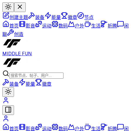
创建主题
装备
能量
徽章
节点
首页
影音
运动
数码
户外
生活
折腾
闲
聊
创造
MIDDLE FUN
装备
能量
徽章
首页
影音
运动
数码
户外
生活
折腾
闲