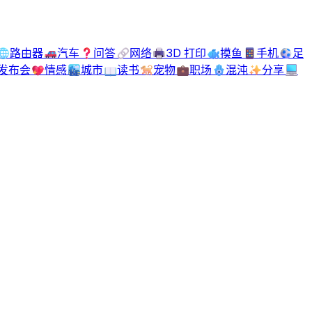
🌐
路由器
🚗
汽车
❓
问答
🔗
网络
🖨️
3D 打印
🐟
摸鱼
📱
手机
⚽
足
发布会
💖
情感
🏙️
城市
📖
读书
🐕
宠物
💼
职场
🪬
混沌
✨
分享
💻