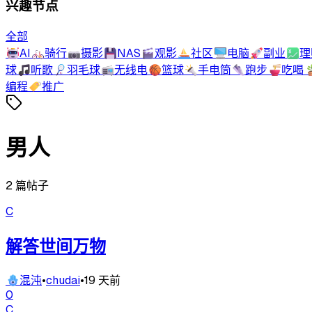
兴趣节点
全部
🤖
AI
🚲
骑行
📷
摄影
💾
NAS
🎬
观影
⛵
社区
🖥️
电脑
🚀
副业
💹
理
球
🎵
听歌
🏸
羽毛球
📻
无线电
🏀
篮球
🔦
手电筒
👟
跑步
🍜
吃喝

编程
🏷️
推广
男人
2
篇帖子
C
解答世间万物
🪬
混沌
•
chudai
•
19 天前
0
C