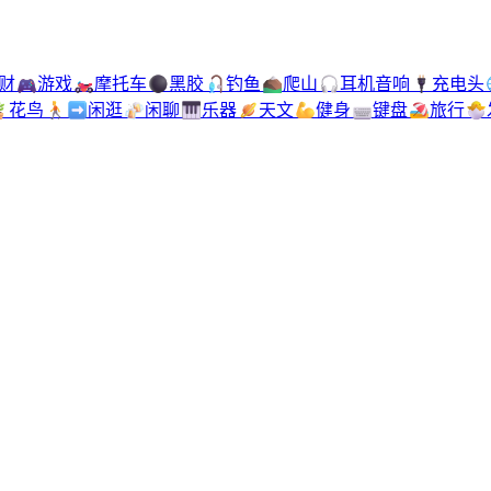
财
🎮
游戏
🏍️
摩托车
⚫
黑胶
🎣
钓鱼
⛰️
爬山
🎧
耳机音响
🔌
充电头

花鸟
🚶‍➡️
闲逛
🍻
闲聊
🎹
乐器
🪐
天文
💪
健身
⌨️
键盘
🏖️
旅行
🐣