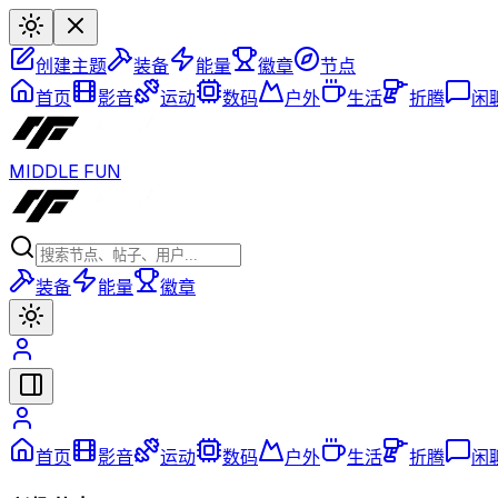
创建主题
装备
能量
徽章
节点
首页
影音
运动
数码
户外
生活
折腾
闲
MIDDLE FUN
装备
能量
徽章
首页
影音
运动
数码
户外
生活
折腾
闲