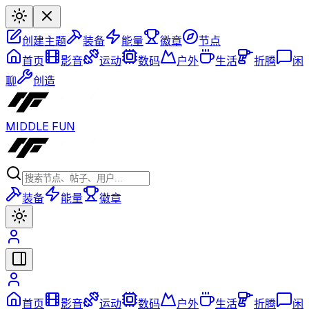
创建主题
装备
能量
徽章
节点
首页
影音
运动
数码
户外
生活
折腾
闲
聊
创造
MIDDLE FUN
装备
能量
徽章
首页
影音
运动
数码
户外
生活
折腾
闲