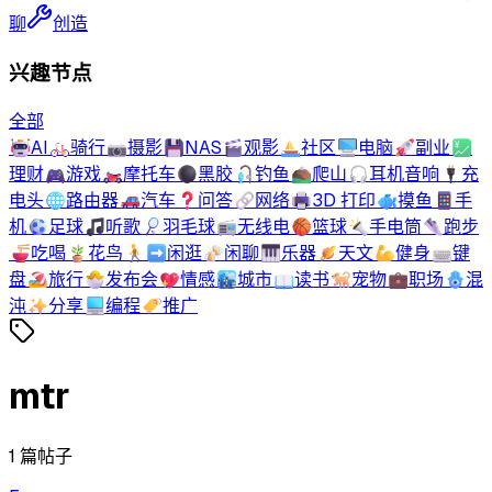
聊
创造
兴趣节点
全部
🤖
AI
🚲
骑行
📷
摄影
💾
NAS
🎬
观影
⛵
社区
🖥️
电脑
🚀
副业
💹
理财
🎮
游戏
🏍️
摩托车
⚫
黑胶
🎣
钓鱼
⛰️
爬山
🎧
耳机音响
🔌
充
电头
🌐
路由器
🚗
汽车
❓
问答
🔗
网络
🖨️
3D 打印
🐟
摸鱼
📱
手
机
⚽
足球
🎵
听歌
🏸
羽毛球
📻
无线电
🏀
篮球
🔦
手电筒
👟
跑步
🍜
吃喝
🪴
花鸟
🚶‍➡️
闲逛
🍻
闲聊
🎹
乐器
🪐
天文
💪
健身
⌨️
键
盘
🏖️
旅行
🐣
发布会
💖
情感
🏙️
城市
📖
读书
🐕
宠物
💼
职场
🪬
混
沌
✨
分享
💻
编程
🏷️
推广
mtr
1
篇帖子