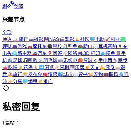
聊
创造
兴趣节点
全部
🤖
AI
🚲
骑行
📷
摄影
💾
NAS
🎬
观影
⛵
社区
🖥️
电脑
🚀
副业
💹
理财
🎮
游戏
🏍️
摩托车
⚫
黑胶
🎣
钓鱼
⛰️
爬山
🎧
耳机音响
🔌
充
电头
🌐
路由器
🚗
汽车
❓
问答
🔗
网络
🖨️
3D 打印
🐟
摸鱼
📱
手
机
⚽
足球
🎵
听歌
🏸
羽毛球
📻
无线电
🏀
篮球
🔦
手电筒
👟
跑步
🍜
吃喝
🪴
花鸟
🚶‍➡️
闲逛
🍻
闲聊
🎹
乐器
🪐
天文
💪
健身
⌨️
键
盘
🏖️
旅行
🐣
发布会
💖
情感
🏙️
城市
📖
读书
🐕
宠物
💼
职场
🪬
混
沌
✨
分享
💻
编程
🏷️
推广
私密回复
1
篇帖子