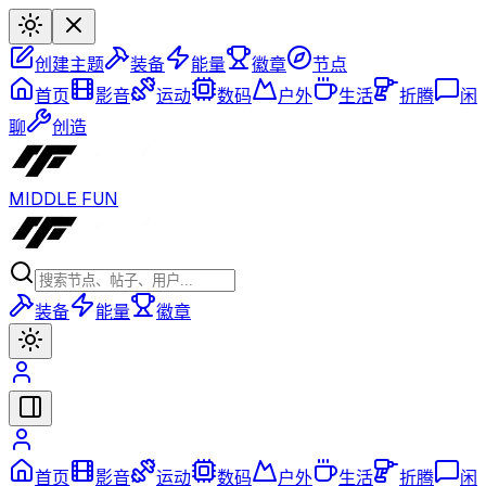
创建主题
装备
能量
徽章
节点
首页
影音
运动
数码
户外
生活
折腾
闲
聊
创造
MIDDLE FUN
装备
能量
徽章
首页
影音
运动
数码
户外
生活
折腾
闲