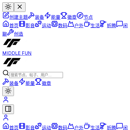
创建主题
装备
能量
徽章
节点
首页
影音
运动
数码
户外
生活
折腾
闲
聊
创造
MIDDLE FUN
装备
能量
徽章
首页
影音
运动
数码
户外
生活
折腾
闲