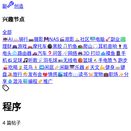
聊
创造
兴趣节点
全部
🤖
AI
🚲
骑行
📷
摄影
💾
NAS
🎬
观影
⛵
社区
🖥️
电脑
🚀
副业
💹
理财
🎮
游戏
🏍️
摩托车
⚫
黑胶
🎣
钓鱼
⛰️
爬山
🎧
耳机音响
🔌
充
电头
🌐
路由器
🚗
汽车
❓
问答
🔗
网络
🖨️
3D 打印
🐟
摸鱼
📱
手
机
⚽
足球
🎵
听歌
🏸
羽毛球
📻
无线电
🏀
篮球
🔦
手电筒
👟
跑步
🍜
吃喝
🪴
花鸟
🚶‍➡️
闲逛
🍻
闲聊
🎹
乐器
🪐
天文
💪
健身
⌨️
键
盘
🏖️
旅行
🐣
发布会
💖
情感
🏙️
城市
📖
读书
🐕
宠物
💼
职场
✨
分
享
🪬
混沌
💻
编程
🏷️
推广
程序
4
篇帖子