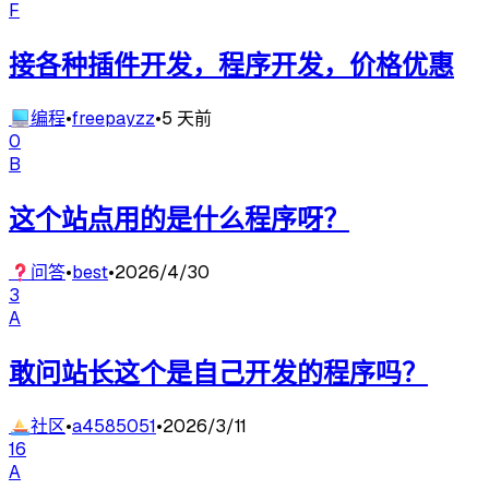
F
接各种插件开发，程序开发，价格优惠
💻
编程
•
freepayzz
•
5 天前
0
B
这个站点用的是什么程序呀？
❓
问答
•
best
•
2026/4/30
3
A
敢问站长这个是自己开发的程序吗？
⛵
社区
•
a4585051
•
2026/3/11
16
A