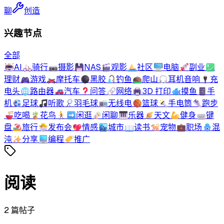
聊
创造
兴趣节点
全部
🤖
AI
🚲
骑行
📷
摄影
💾
NAS
🎬
观影
⛵
社区
🖥️
电脑
🚀
副业
💹
理财
🎮
游戏
🏍️
摩托车
⚫
黑胶
🎣
钓鱼
⛰️
爬山
🎧
耳机音响
🔌
充
电头
🌐
路由器
🚗
汽车
❓
问答
🔗
网络
🖨️
3D 打印
🐟
摸鱼
📱
手
机
⚽
足球
🎵
听歌
🏸
羽毛球
📻
无线电
🏀
篮球
🔦
手电筒
👟
跑步
🍜
吃喝
🪴
花鸟
🚶‍➡️
闲逛
🍻
闲聊
🎹
乐器
🪐
天文
💪
健身
⌨️
键
盘
🏖️
旅行
🐣
发布会
💖
情感
🏙️
城市
📖
读书
🐕
宠物
💼
职场
🪬
混
沌
✨
分享
💻
编程
🏷️
推广
阅读
2
篇帖子