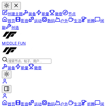
创建主题
装备
能量
徽章
节点
首页
影音
运动
数码
户外
生活
折腾
闲
聊
创造
MIDDLE FUN
装备
能量
徽章
首页
影音
运动
数码
户外
生活
折腾
闲