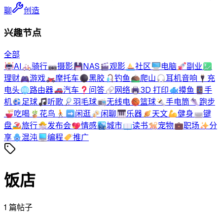
聊
创造
兴趣节点
全部
🤖
AI
🚲
骑行
📷
摄影
💾
NAS
🎬
观影
⛵
社区
🖥️
电脑
🚀
副业
💹
理财
🎮
游戏
🏍️
摩托车
⚫
黑胶
🎣
钓鱼
⛰️
爬山
🎧
耳机音响
🔌
充
电头
🌐
路由器
🚗
汽车
❓
问答
🔗
网络
🖨️
3D 打印
🐟
摸鱼
📱
手
机
⚽
足球
🎵
听歌
🏸
羽毛球
📻
无线电
🏀
篮球
🔦
手电筒
👟
跑步
🍜
吃喝
🪴
花鸟
🚶‍➡️
闲逛
🍻
闲聊
🎹
乐器
🪐
天文
💪
健身
⌨️
键
盘
🏖️
旅行
🐣
发布会
💖
情感
🏙️
城市
📖
读书
🐕
宠物
💼
职场
✨
分
享
🪬
混沌
💻
编程
🏷️
推广
饭店
1
篇帖子