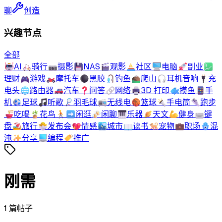
聊
创造
兴趣节点
全部
🤖
AI
🚲
骑行
📷
摄影
💾
NAS
🎬
观影
⛵
社区
🖥️
电脑
🚀
副业
💹
理财
🎮
游戏
🏍️
摩托车
⚫
黑胶
🎣
钓鱼
⛰️
爬山
🎧
耳机音响
🔌
充
电头
🌐
路由器
🚗
汽车
❓
问答
🔗
网络
🖨️
3D 打印
🐟
摸鱼
📱
手
机
⚽
足球
🎵
听歌
🏸
羽毛球
📻
无线电
🏀
篮球
🔦
手电筒
👟
跑步
🍜
吃喝
🪴
花鸟
🚶‍➡️
闲逛
🍻
闲聊
🎹
乐器
🪐
天文
💪
健身
⌨️
键
盘
🏖️
旅行
🐣
发布会
💖
情感
🏙️
城市
📖
读书
🐕
宠物
💼
职场
🪬
混
沌
✨
分享
💻
编程
🏷️
推广
刚需
1
篇帖子