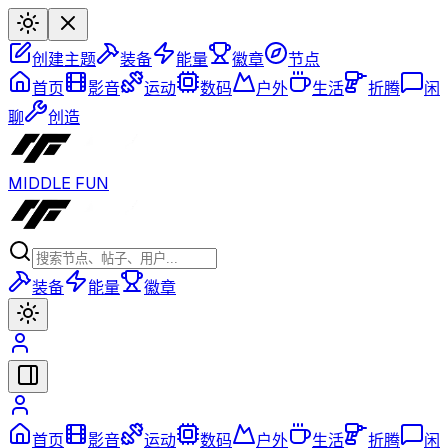
创建主题
装备
能量
徽章
节点
首页
影音
运动
数码
户外
生活
折腾
闲
聊
创造
MIDDLE FUN
装备
能量
徽章
首页
影音
运动
数码
户外
生活
折腾
闲