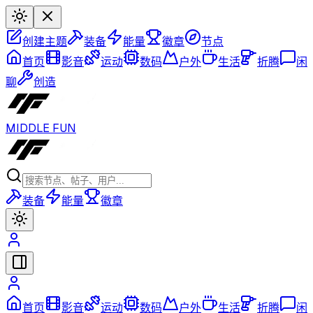
创建主题
装备
能量
徽章
节点
首页
影音
运动
数码
户外
生活
折腾
闲
聊
创造
MIDDLE FUN
装备
能量
徽章
首页
影音
运动
数码
户外
生活
折腾
闲