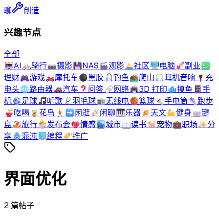
聊
创造
兴趣节点
全部
🤖
AI
🚲
骑行
📷
摄影
💾
NAS
🎬
观影
⛵
社区
🖥️
电脑
🚀
副业
💹
理财
🎮
游戏
🏍️
摩托车
⚫
黑胶
🎣
钓鱼
⛰️
爬山
🎧
耳机音响
🔌
充
电头
🌐
路由器
🚗
汽车
❓
问答
🔗
网络
🖨️
3D 打印
🐟
摸鱼
📱
手
机
⚽
足球
🎵
听歌
🏸
羽毛球
📻
无线电
🏀
篮球
🔦
手电筒
👟
跑步
🍜
吃喝
🪴
花鸟
🚶‍➡️
闲逛
🍻
闲聊
🎹
乐器
🪐
天文
💪
健身
⌨️
键
盘
🏖️
旅行
🐣
发布会
💖
情感
🏙️
城市
📖
读书
🐕
宠物
💼
职场
✨
分
享
🪬
混沌
💻
编程
🏷️
推广
界面优化
2
篇帖子