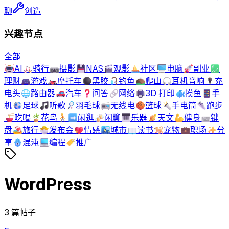
聊
创造
兴趣节点
全部
🤖
AI
🚲
骑行
📷
摄影
💾
NAS
🎬
观影
⛵
社区
🖥️
电脑
🚀
副业
💹
理财
🎮
游戏
🏍️
摩托车
⚫
黑胶
🎣
钓鱼
⛰️
爬山
🎧
耳机音响
🔌
充
电头
🌐
路由器
🚗
汽车
❓
问答
🔗
网络
🖨️
3D 打印
🐟
摸鱼
📱
手
机
⚽
足球
🎵
听歌
🏸
羽毛球
📻
无线电
🏀
篮球
🔦
手电筒
👟
跑步
🍜
吃喝
🪴
花鸟
🚶‍➡️
闲逛
🍻
闲聊
🎹
乐器
🪐
天文
💪
健身
⌨️
键
盘
🏖️
旅行
🐣
发布会
💖
情感
🏙️
城市
📖
读书
🐕
宠物
💼
职场
✨
分
享
🪬
混沌
💻
编程
🏷️
推广
WordPress
3
篇帖子