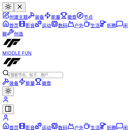
创建主题
装备
能量
徽章
节点
首页
影音
运动
数码
户外
生活
折腾
闲
聊
创造
MIDDLE FUN
装备
能量
徽章
首页
影音
运动
数码
户外
生活
折腾
闲