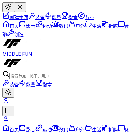
创建主题
装备
能量
徽章
节点
首页
影音
运动
数码
户外
生活
折腾
闲
聊
创造
MIDDLE FUN
装备
能量
徽章
首页
影音
运动
数码
户外
生活
折腾
闲