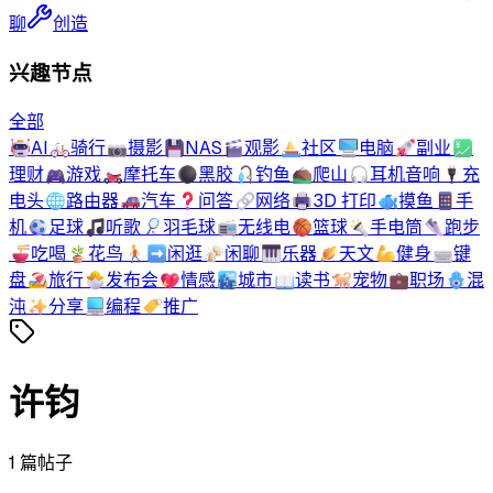
聊
创造
兴趣节点
全部
🤖
AI
🚲
骑行
📷
摄影
💾
NAS
🎬
观影
⛵
社区
🖥️
电脑
🚀
副业
💹
理财
🎮
游戏
🏍️
摩托车
⚫
黑胶
🎣
钓鱼
⛰️
爬山
🎧
耳机音响
🔌
充
电头
🌐
路由器
🚗
汽车
❓
问答
🔗
网络
🖨️
3D 打印
🐟
摸鱼
📱
手
机
⚽
足球
🎵
听歌
🏸
羽毛球
📻
无线电
🏀
篮球
🔦
手电筒
👟
跑步
🍜
吃喝
🪴
花鸟
🚶‍➡️
闲逛
🍻
闲聊
🎹
乐器
🪐
天文
💪
健身
⌨️
键
盘
🏖️
旅行
🐣
发布会
💖
情感
🏙️
城市
📖
读书
🐕
宠物
💼
职场
🪬
混
沌
✨
分享
💻
编程
🏷️
推广
许钧
1
篇帖子