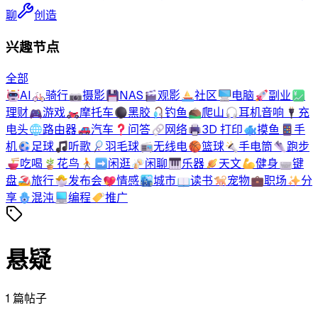
聊
创造
兴趣节点
全部
🤖
AI
🚲
骑行
📷
摄影
💾
NAS
🎬
观影
⛵
社区
🖥️
电脑
🚀
副业
💹
理财
🎮
游戏
🏍️
摩托车
⚫
黑胶
🎣
钓鱼
⛰️
爬山
🎧
耳机音响
🔌
充
电头
🌐
路由器
🚗
汽车
❓
问答
🔗
网络
🖨️
3D 打印
🐟
摸鱼
📱
手
机
⚽
足球
🎵
听歌
🏸
羽毛球
📻
无线电
🏀
篮球
🔦
手电筒
👟
跑步
🍜
吃喝
🪴
花鸟
🚶‍➡️
闲逛
🍻
闲聊
🎹
乐器
🪐
天文
💪
健身
⌨️
键
盘
🏖️
旅行
🐣
发布会
💖
情感
🏙️
城市
📖
读书
🐕
宠物
💼
职场
✨
分
享
🪬
混沌
💻
编程
🏷️
推广
悬疑
1
篇帖子