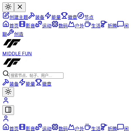
创建主题
装备
能量
徽章
节点
首页
影音
运动
数码
户外
生活
折腾
闲
聊
创造
MIDDLE FUN
装备
能量
徽章
首页
影音
运动
数码
户外
生活
折腾
闲