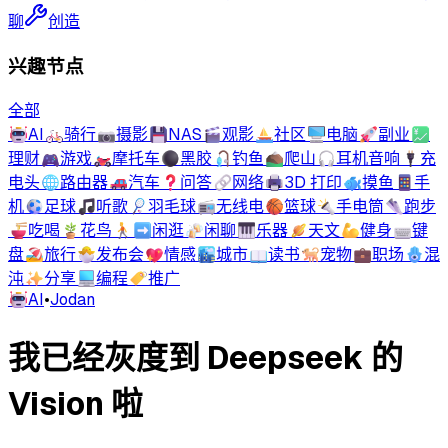
聊
创造
兴趣节点
全部
🤖
AI
🚲
骑行
📷
摄影
💾
NAS
🎬
观影
⛵
社区
🖥️
电脑
🚀
副业
💹
理财
🎮
游戏
🏍️
摩托车
⚫
黑胶
🎣
钓鱼
⛰️
爬山
🎧
耳机音响
🔌
充
电头
🌐
路由器
🚗
汽车
❓
问答
🔗
网络
🖨️
3D 打印
🐟
摸鱼
📱
手
机
⚽
足球
🎵
听歌
🏸
羽毛球
📻
无线电
🏀
篮球
🔦
手电筒
👟
跑步
🍜
吃喝
🪴
花鸟
🚶‍➡️
闲逛
🍻
闲聊
🎹
乐器
🪐
天文
💪
健身
⌨️
键
盘
🏖️
旅行
🐣
发布会
💖
情感
🏙️
城市
📖
读书
🐕
宠物
💼
职场
🪬
混
沌
✨
分享
💻
编程
🏷️
推广
🤖
AI
•
Jodan
我已经灰度到 Deepseek 的
Vision 啦