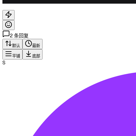
2
条回复
默认
最新
平铺
底部
S