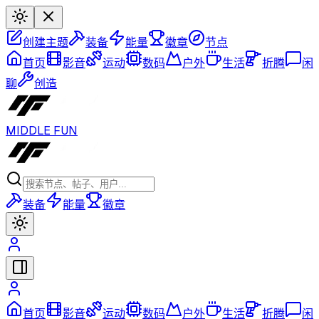
创建主题
装备
能量
徽章
节点
首页
影音
运动
数码
户外
生活
折腾
闲
聊
创造
MIDDLE FUN
装备
能量
徽章
首页
影音
运动
数码
户外
生活
折腾
闲