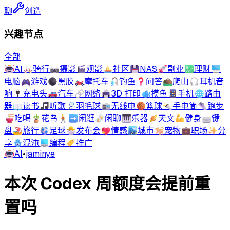
聊
创造
兴趣节点
全部
🤖
AI
🚲
骑行
📷
摄影
🎬
观影
⛵
社区
💾
NAS
🚀
副业
💹
理财
🖥️
电脑
🎮
游戏
⚫
黑胶
🏍️
摩托车
🎣
钓鱼
❓
问答
⛰️
爬山
🎧
耳机音
响
🔌
充电头
🚗
汽车
🔗
网络
🖨️
3D 打印
🐟
摸鱼
📱
手机
🌐
路由
器
📖
读书
🎵
听歌
🏸
羽毛球
📻
无线电
🏀
篮球
🔦
手电筒
👟
跑步
🍜
吃喝
🪴
花鸟
🚶‍➡️
闲逛
🍻
闲聊
🎹
乐器
🪐
天文
💪
健身
⌨️
键
盘
🏖️
旅行
⚽
足球
🐣
发布会
💖
情感
🏙️
城市
🐕
宠物
💼
职场
✨
分
享
🪬
混沌
💻
编程
🏷️
推广
🤖
AI
•
jaminye
本次 Codex 周额度会提前重
置吗