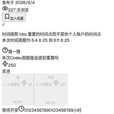
发布于
2026/6/4
227
次浏览
加入收藏
J
时间按照 tibo 重置的时间点而不是你个人账户的时间点
本次时间周期为 6.4 8:25 到 6.11 8:25
猜一猜
本次Codex周额度会提前重置吗
250
奖池
会
不会
1
人共押注
50
2
人共押注
100
40.0
%
60.0
%
等待开奖
0
1
2
3
4
5
6
7
8
9
0
1
2
3
4
5
6
7
8
9
小时