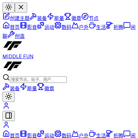
创建主题
装备
能量
徽章
节点
首页
影音
运动
数码
户外
生活
折腾
闲
聊
创造
MIDDLE FUN
装备
能量
徽章
首页
影音
运动
数码
户外
生活
折腾
闲