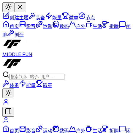
创建主题
装备
能量
徽章
节点
首页
影音
运动
数码
户外
生活
折腾
闲
聊
创造
MIDDLE FUN
装备
能量
徽章
首页
影音
运动
数码
户外
生活
折腾
闲