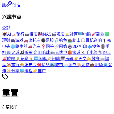
聊
创造
兴趣节点
全部
🤖
AI
🚲
骑行
📷
摄影
💾
NAS
🎬
观影
⛵
社区
🖥️
电脑
🚀
副业
💹
理财
🎮
游戏
🏍️
摩托车
⚫
黑胶
🎣
钓鱼
⛰️
爬山
🎧
耳机音响
🔌
充
电头
🌐
路由器
🚗
汽车
❓
问答
🔗
网络
🖨️
3D 打印
🐟
摸鱼
📱
手
机
⚽
足球
🎵
听歌
🏸
羽毛球
📻
无线电
🏀
篮球
🔦
手电筒
👟
跑步
🍜
吃喝
🪴
花鸟
🚶‍➡️
闲逛
🍻
闲聊
🎹
乐器
🪐
天文
💪
健身
⌨️
键
盘
🏖️
旅行
🐣
发布会
💖
情感
🏙️
城市
📖
读书
🐕
宠物
💼
职场
🪬
混
沌
✨
分享
💻
编程
🏷️
推广
重置
2
篇帖子