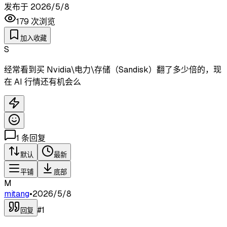
发布于
2026/5/8
179
次浏览
加入收藏
S
经常看到买 Nvidia\电力\存储（Sandisk）翻了多少倍的，现
在 AI 行情还有机会么
1
条回复
默认
最新
平铺
底部
M
mitang
•
2026/5/8
#
1
回复