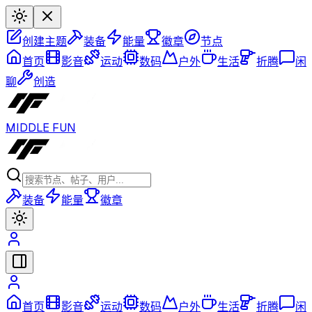
创建主题
装备
能量
徽章
节点
首页
影音
运动
数码
户外
生活
折腾
闲
聊
创造
MIDDLE FUN
装备
能量
徽章
首页
影音
运动
数码
户外
生活
折腾
闲