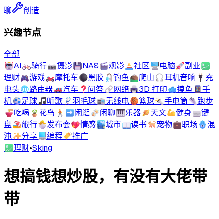
聊
创造
兴趣节点
全部
🤖
AI
🚲
骑行
📷
摄影
💾
NAS
🎬
观影
⛵
社区
🖥️
电脑
🚀
副业
💹
理财
🎮
游戏
🏍️
摩托车
⚫
黑胶
🎣
钓鱼
⛰️
爬山
🎧
耳机音响
🔌
充
电头
🌐
路由器
🚗
汽车
❓
问答
🔗
网络
🖨️
3D 打印
🐟
摸鱼
📱
手
机
⚽
足球
🎵
听歌
🏸
羽毛球
📻
无线电
🏀
篮球
🔦
手电筒
👟
跑步
🍜
吃喝
🪴
花鸟
🚶‍➡️
闲逛
🍻
闲聊
🎹
乐器
🪐
天文
💪
健身
⌨️
键
盘
🏖️
旅行
🐣
发布会
💖
情感
🏙️
城市
📖
读书
🐕
宠物
💼
职场
🪬
混
沌
✨
分享
💻
编程
🏷️
推广
💹
理财
•
Sking
想搞钱想炒股，有没有大佬带
带