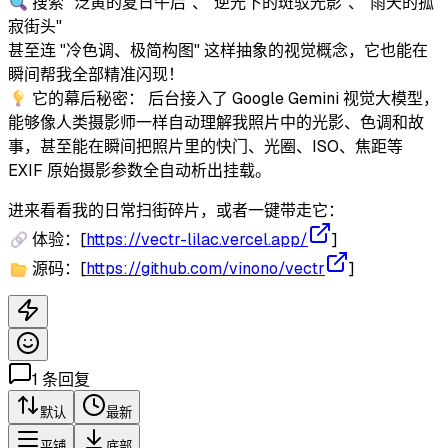
🔍 搜索 "泛黄的夏日午后"、"逆光下的斑驳光影"、"雨天的孤
寂街头"
甚至连 "冷色调、极简构图" 这样抽象的视觉概念，它也能在
瞬间帮我全部精准闪现！
💡 它的幕后秘密： 后台接入了 Google Gemini 视觉大模型，
能够像人类摄影师一样自动理解我照片中的光影、色调和故
事，甚至能在瞬间把照片里的快门、光圈、ISO、焦距等
EXIF 原始摄影参数全自动析出挂载。
进来看看我的日常扫街碎片，或者一键带走它：
🔗 体验：[
https://vectr-lilac.vercel.app/
]
📂 源码：[
https://github.com/vinono/vectr
]
1
条回复
默认
最新
平铺
底部