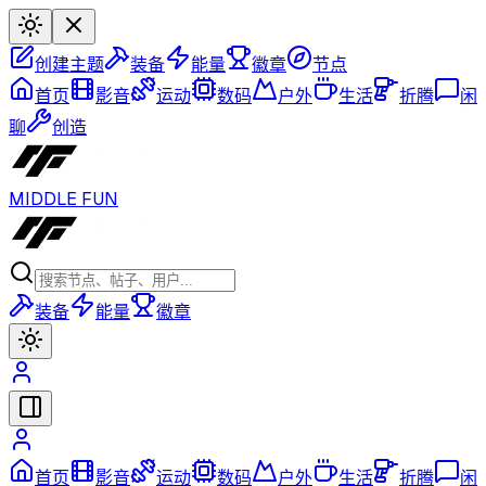
创建主题
装备
能量
徽章
节点
首页
影音
运动
数码
户外
生活
折腾
闲
聊
创造
MIDDLE FUN
装备
能量
徽章
首页
影音
运动
数码
户外
生活
折腾
闲