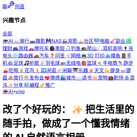
聊
创造
兴趣节点
全部
🤖
AI
🚲
骑行
📷
摄影
💾
NAS
🎬
观影
⛵
社区
🖥️
电脑
🚀
副业
💹
理财
🎮
游戏
🏍️
摩托车
⚫
黑胶
🎣
钓鱼
⛰️
爬山
🎧
耳机音响
🔌
充
电头
🌐
路由器
🚗
汽车
❓
问答
🔗
网络
🖨️
3D 打印
🐟
摸鱼
📱
手
机
⚽
足球
🎵
听歌
🏸
羽毛球
📻
无线电
🏀
篮球
🔦
手电筒
👟
跑步
🍜
吃喝
🪴
花鸟
🚶‍➡️
闲逛
🍻
闲聊
🎹
乐器
🪐
天文
💪
健身
⌨️
键
盘
🏖️
旅行
🐣
发布会
💖
情感
🏙️
城市
📖
读书
🐕
宠物
💼
职场
🪬
混
沌
✨
分享
💻
编程
🏷️
推广
🤖
AI
•
vino
改了个好玩的：✨ 把生活里的
随手拍，做成了一个懂我情绪