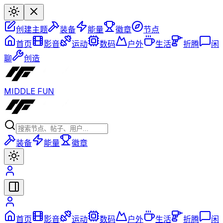
创建主题
装备
能量
徽章
节点
首页
影音
运动
数码
户外
生活
折腾
闲
聊
创造
MIDDLE FUN
装备
能量
徽章
首页
影音
运动
数码
户外
生活
折腾
闲