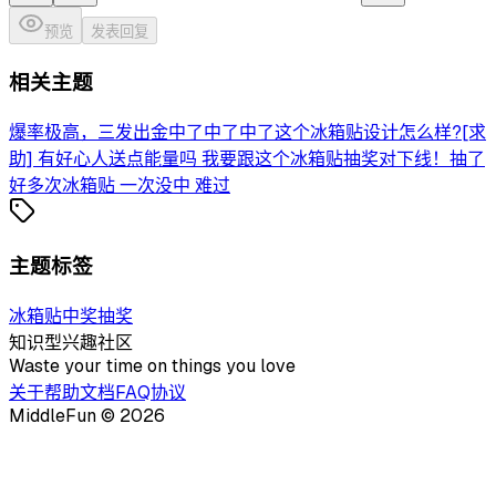
预览
发表回复
相关主题
爆率极高，三发出金
中了中了中了
这个冰箱贴设计怎么样?
[求
助] 有好心人送点能量吗 我要跟这个冰箱贴抽奖对下线！
抽了
好多次冰箱贴 一次没中 难过
主题标签
冰箱贴
中奖
抽奖
知识型兴趣社区
Waste your time on things you love
关于
帮助文档
FAQ
协议
MiddleFun ©
2026