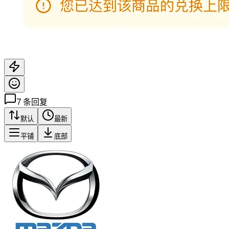
7
条回复
默认
最新
平铺
底部