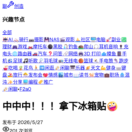
聊
创造
兴趣节点
全部
🤖
AI
🚲
骑行
📷
摄影
💾
NAS
🎬
观影
⛵
社区
🖥️
电脑
🚀
副业
💹
理财
🎮
游戏
🏍️
摩托车
⚫
黑胶
🎣
钓鱼
⛰️
爬山
🎧
耳机音响
🔌
充
电头
🌐
路由器
🚗
汽车
❓
问答
🔗
网络
🖨️
3D 打印
🐟
摸鱼
📱
手
机
⚽
足球
🎵
听歌
🏸
羽毛球
📻
无线电
🏀
篮球
🔦
手电筒
👟
跑步
🍜
吃喝
🪴
花鸟
🚶‍➡️
闲逛
🍻
闲聊
🎹
乐器
🪐
天文
💪
健身
⌨️
键
盘
🏖️
旅行
🐣
发布会
💖
情感
🏙️
城市
📖
读书
🐕
宠物
💼
职场
🪬
混
沌
✨
分享
💻
编程
🏷️
推广
🍻
闲聊
•
F2a0
中中中！！！拿下冰箱贴🤪
发布于
2026/5/27
201
次浏览