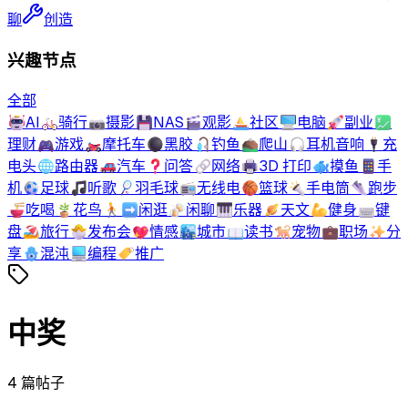
聊
创造
兴趣节点
全部
🤖
AI
🚲
骑行
📷
摄影
💾
NAS
🎬
观影
⛵
社区
🖥️
电脑
🚀
副业
💹
理财
🎮
游戏
🏍️
摩托车
⚫
黑胶
🎣
钓鱼
⛰️
爬山
🎧
耳机音响
🔌
充
电头
🌐
路由器
🚗
汽车
❓
问答
🔗
网络
🖨️
3D 打印
🐟
摸鱼
📱
手
机
⚽
足球
🎵
听歌
🏸
羽毛球
📻
无线电
🏀
篮球
🔦
手电筒
👟
跑步
🍜
吃喝
🪴
花鸟
🚶‍➡️
闲逛
🍻
闲聊
🎹
乐器
🪐
天文
💪
健身
⌨️
键
盘
🏖️
旅行
🐣
发布会
💖
情感
🏙️
城市
📖
读书
🐕
宠物
💼
职场
✨
分
享
🪬
混沌
💻
编程
🏷️
推广
中奖
4
篇帖子