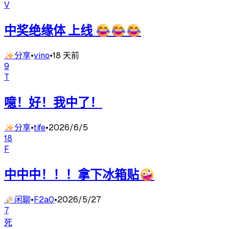
V
中奖绝缘体 上线 😂😂😂
✨
分享
•
vino
•
18 天前
9
T
噫！好！我中了！
✨
分享
•
tife
•
2026/6/5
18
F
中中中！！！拿下冰箱贴🤪
🍻
闲聊
•
F2a0
•
2026/5/27
7
死