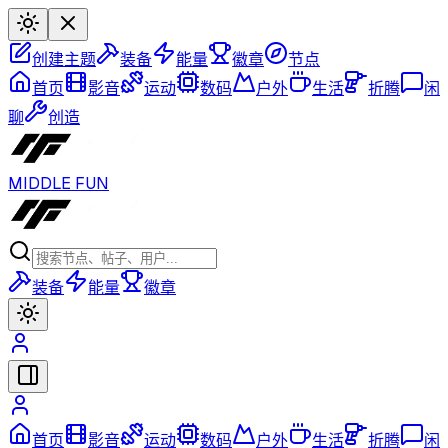
创建主题
装备
能量
徽章
节点
首页
影音
运动
数码
户外
生活
折腾
闲
聊
创造
MIDDLE FUN
装备
能量
徽章
首页
影音
运动
数码
户外
生活
折腾
闲