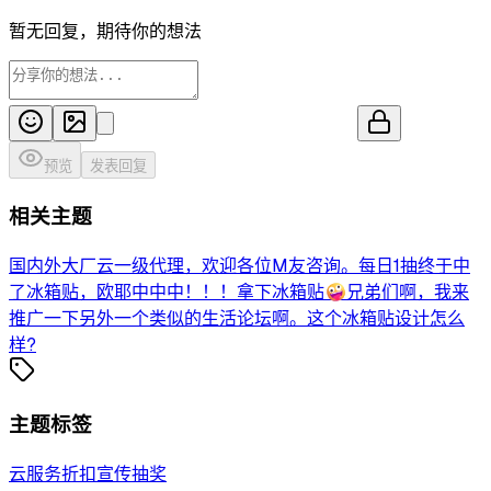
暂无回复，期待你的想法
预览
发表回复
相关主题
国内外大厂云一级代理，欢迎各位M友咨询。
每日1抽终于中
了冰箱贴，欧耶
中中中！！！拿下冰箱贴🤪
兄弟们啊，我来
推广一下另外一个类似的生活论坛啊。
这个冰箱贴设计怎么
样?
主题标签
云服务
折扣
宣传
抽奖