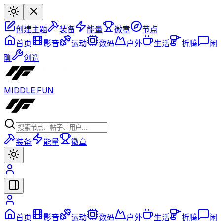
创建主题
装备
能量
徽章
节点
首页
影音
运动
数码
户外
生活
折腾
闲
聊
创造
MIDDLE FUN
装备
能量
徽章
首页
影音
运动
数码
户外
生活
折腾
闲