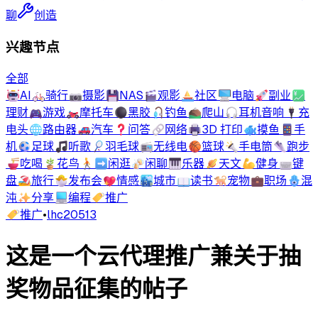
聊
创造
兴趣节点
全部
🤖
AI
🚲
骑行
📷
摄影
💾
NAS
🎬
观影
⛵
社区
🖥️
电脑
🚀
副业
💹
理财
🎮
游戏
🏍️
摩托车
⚫
黑胶
🎣
钓鱼
⛰️
爬山
🎧
耳机音响
🔌
充
电头
🌐
路由器
🚗
汽车
❓
问答
🔗
网络
🖨️
3D 打印
🐟
摸鱼
📱
手
机
⚽
足球
🎵
听歌
🏸
羽毛球
📻
无线电
🏀
篮球
🔦
手电筒
👟
跑步
🍜
吃喝
🪴
花鸟
🚶‍➡️
闲逛
🍻
闲聊
🎹
乐器
🪐
天文
💪
健身
⌨️
键
盘
🏖️
旅行
🐣
发布会
💖
情感
🏙️
城市
📖
读书
🐕
宠物
💼
职场
🪬
混
沌
✨
分享
💻
编程
🏷️
推广
🏷️
推广
•
lhc20513
这是一个云代理推广兼关于抽
奖物品征集的帖子