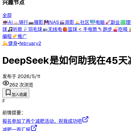
兴趣节点
全部
🤖
AI
🚲
骑行
📷
摄影
💾
NAS
🎬
观影
⛵
社区
🖥️
电脑
🚀
副业
💹
理
球
🎵
听歌
🏸
羽毛球
📻
无线电
🏀
篮球
🔦
手电筒
👟
跑步
🍜
吃喝

编程
🏷️
推广
💪
健身
•
february2
DeepSeek是如何助我在45天
发布于
2026/5/11
262
次浏览
加入收藏
F
前情提要：
报名参加了两个减肥活动，祝我成功吧
减肥一周汇报