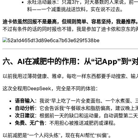
永旺活动最水：只减3斤，对大基数的人来说，前一
料——一个减重挑战送饮料，实在说不过去。
迪卡侬虽然回报不是最高，但规则简单、容易坚持，我最推荐
不过有条件的话的同时报也不错，我是参加了迪卡侬和京东的
六、AI在减肥中的作用：从“记App”到“对
以前我用过薄荷健康、雅卓，每吃一样东西都要手动搜索、输
这次全程用DeepSeek，完全是不同的体验：
语音输入
：我说“早上吃了一片全麦面包、一个水煮蛋、
自动分析
：它会告诉我“午餐碳水和脂肪偏高，建议晚上
次日建议
：根据前一天的缺口和运动量，自动调整第二天
免费、无广告
：不用担心被推送减肥药或课程。
以前减肥是“一个人闷头练”，现在有AI帮忙“纠偏”。