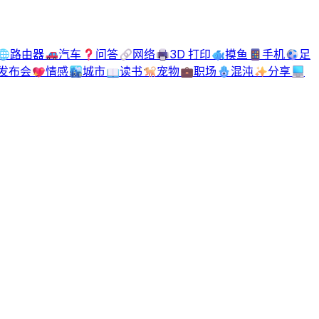
🌐
路由器
🚗
汽车
❓
问答
🔗
网络
🖨️
3D 打印
🐟
摸鱼
📱
手机
⚽
足
发布会
💖
情感
🏙️
城市
📖
读书
🐕
宠物
💼
职场
🪬
混沌
✨
分享
💻