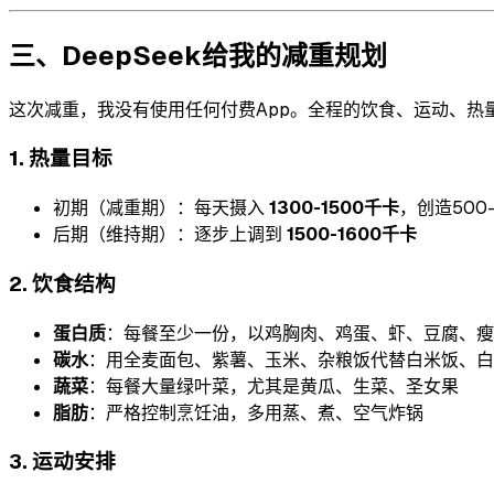
三、DeepSeek给我的减重规划
这次减重，我没有使用任何付费App。全程的饮食、运动、热
1. 热量目标
初期（减重期）：每天摄入
1300-1500千卡
，创造500
后期（维持期）：逐步上调到
1500-1600千卡
2. 饮食结构
蛋白质
：每餐至少一份，以鸡胸肉、鸡蛋、虾、豆腐、瘦
碳水
：用全麦面包、紫薯、玉米、杂粮饭代替白米饭、白
蔬菜
：每餐大量绿叶菜，尤其是黄瓜、生菜、圣女果
脂肪
：严格控制烹饪油，多用蒸、煮、空气炸锅
3. 运动安排