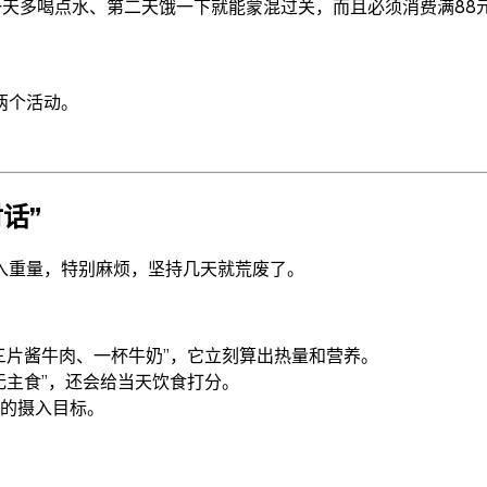
天多喝点水、第二天饿一下就能蒙混过关，而且必须消费满88元，
。
两个活动。
话”
入重量，特别麻烦，坚持几天就荒废了。
三片酱牛肉、一杯牛奶”，它立刻算出热量和营养。
无主食”，还会给当天饮食打分。
的摄入目标。