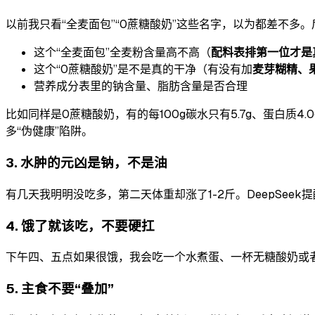
以前我只看“全麦面包”“0蔗糖酸奶”这些名字，以为都差不多。
这个“全麦面包”全麦粉含量高不高（
配料表排第一位才是
这个“0蔗糖酸奶”是不是真的干净（有没有加
麦芽糊精、
营养成分表里的钠含量、脂肪含量是否合理
比如同样是0蔗糖酸奶，有的每100g碳水只有5.7g、蛋白质4.0
多“伪健康”陷阱。
3. 水肿的元凶是钠，不是油
有几天我明明没吃多，第二天体重却涨了1-2斤。DeepSeek
4. 饿了就该吃，不要硬扛
下午四、五点如果很饿，我会吃一个水煮蛋、一杯无糖酸奶或
5. 主食不要“叠加”