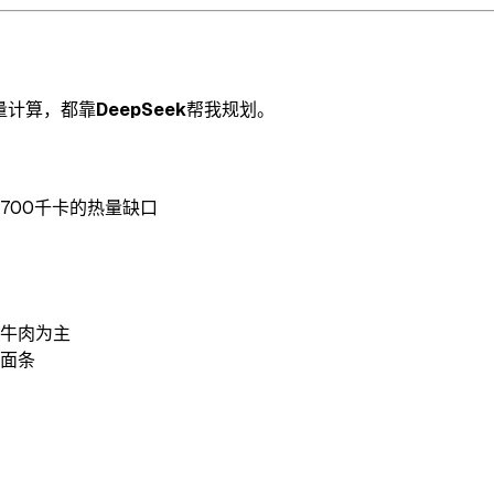
量计算，都靠
DeepSeek
帮我规划。
-700千卡的热量缺口
牛肉为主
面条