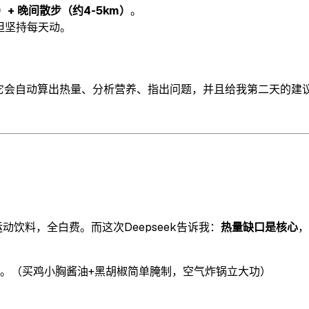
）+ 晚间散步（约4-5km）
。
但坚持每天动。
，它会自动算出热量、分析营养、指出问题，并且给我第二天的建
饮料，全白费。而这次Deepseek告诉我：
热量缺口是核心
，
。（买鸡小胸酱油+黑胡椒简单腌制，空气炸锅立大功）