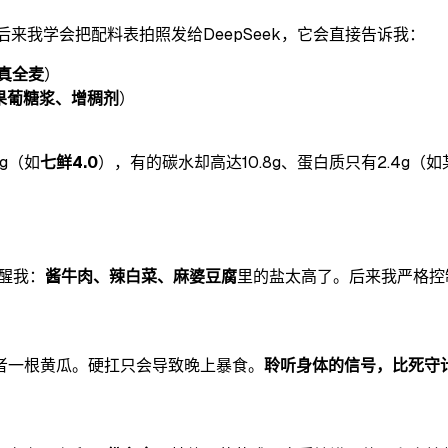
后来我学会把配料表拍照发给DeepSeek，它会直接告诉我：
真全麦
）
果葡糖浆、增稠剂
）
g（如
七鲜4.0
），有的碳水却高达10.8g、蛋白质只有2.4g（
提醒我：
酱牛肉、辣白菜、麻婆豆腐
里的盐太高了。后来我严格控
者一根黄瓜。硬扛只会导致晚上暴食。
聆听身体的信号，比死守