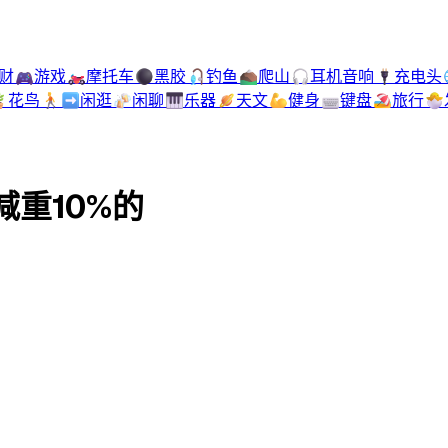
财
🎮
游戏
🏍️
摩托车
⚫
黑胶
🎣
钓鱼
⛰️
爬山
🎧
耳机音响
🔌
充电头

花鸟
🚶‍➡️
闲逛
🍻
闲聊
🎹
乐器
🪐
天文
💪
健身
⌨️
键盘
🏖️
旅行
🐣
减重10%的