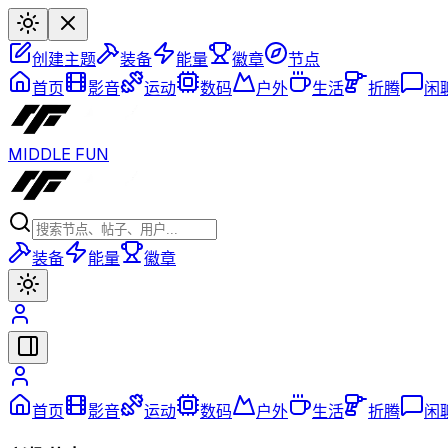
创建主题
装备
能量
徽章
节点
首页
影音
运动
数码
户外
生活
折腾
闲
MIDDLE FUN
装备
能量
徽章
首页
影音
运动
数码
户外
生活
折腾
闲