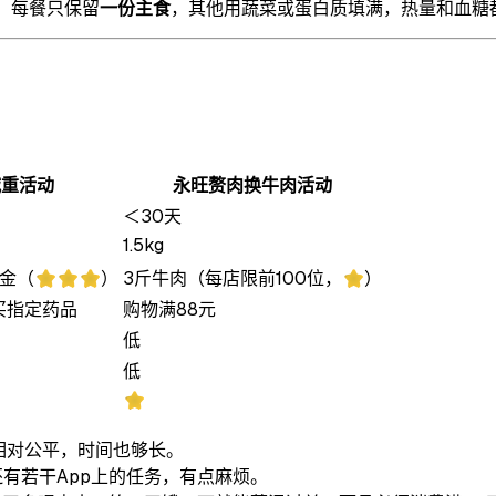
，每餐只保留
一份主食
，其他用蔬菜或蛋白质填满，热量和血糖
减重活动
永旺赘肉换牛肉活动
＜30天
1.5kg
0元现金（⭐⭐⭐）
3斤牛肉（每店限前100位，⭐）
购买指定药品
购物满88元
低
低
⭐
相对公平，时间也够长。
有若干App上的任务，有点麻烦。