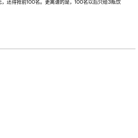
还得抢前100名。更离谱的是，100名以后只给3瓶饮