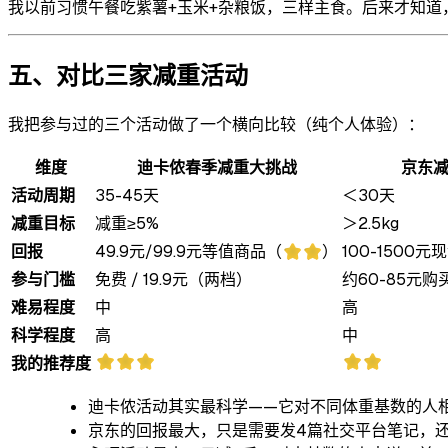
我以前习惯午餐吃紫薯+玉米+杂粮饭，三样主食。后来才知道
五、对比三家减重活动
我把参与过的三个活动做了一个横向比较（纯个人体验）：
维度
迪卡侬春季减重大挑战
京东
活动周期
35-45天
＜30天
减重目标
减重≥5%
＞2.5kg
回报
49.9元/99.9元等值商品（⭐⭐）
100-150
参与门槛
免费 / 19.9元（两档）
约60-85元
难易程度
中
高
科学程度
高
中
⭐⭐⭐
⭐⭐
我的推荐度
迪卡侬活动其实最科学——它对不同体重基数的人
京东的回报最大，只是需要发4篇社交平台笔记，还