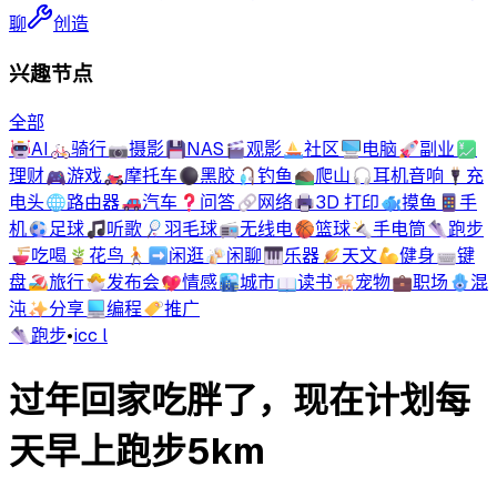
聊
创造
兴趣节点
全部
🤖
AI
🚲
骑行
📷
摄影
💾
NAS
🎬
观影
⛵
社区
🖥️
电脑
🚀
副业
💹
理财
🎮
游戏
🏍️
摩托车
⚫
黑胶
🎣
钓鱼
⛰️
爬山
🎧
耳机音响
🔌
充
电头
🌐
路由器
🚗
汽车
❓
问答
🔗
网络
🖨️
3D 打印
🐟
摸鱼
📱
手
机
⚽
足球
🎵
听歌
🏸
羽毛球
📻
无线电
🏀
篮球
🔦
手电筒
👟
跑步
🍜
吃喝
🪴
花鸟
🚶‍➡️
闲逛
🍻
闲聊
🎹
乐器
🪐
天文
💪
健身
⌨️
键
盘
🏖️
旅行
🐣
发布会
💖
情感
🏙️
城市
📖
读书
🐕
宠物
💼
职场
🪬
混
沌
✨
分享
💻
编程
🏷️
推广
👟
跑步
•
icc l
过年回家吃胖了，现在计划每
天早上跑步5km