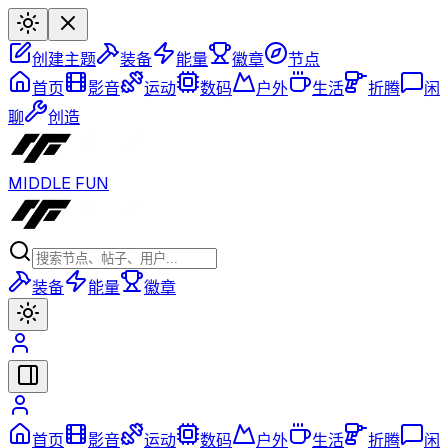
创建主题
装备
能量
徽章
节点
首页
影音
运动
数码
户外
生活
折腾
闲
聊
创造
MIDDLE FUN
装备
能量
徽章
首页
影音
运动
数码
户外
生活
折腾
闲